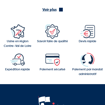
Entourages d’arbres en bois
Voir plus
Bornes et potelets en bois
Tables en bois
Cette gamme permet d’équiper différents espaces publics avec
un mobilier harmonisé.
Usine en région
Savoir faire de qualité
Devis rapide
Centre-Val de Loire
Des équipements adaptés aux espaces extérieurs
Les produits de cette catégorie peuvent être installés dans :
Parcs et jardins
Expédition rapide
Paiement sécurisé
Paiement par mandat
Places publiques
administratif
Centres-villes
Espaces verts
Zones piétonnes