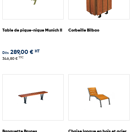
Table de pique-nique Munich II
Corbeille Bilbao
HT
289,00 €
Dès
TTC
346,80 €
Banquette Bruges
Chaise longue en bois et acier