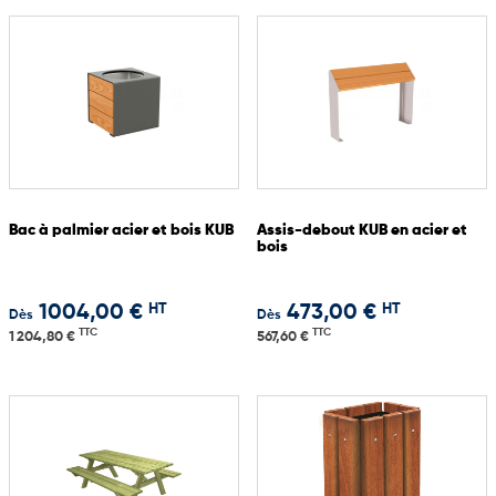
Bac à palmier acier et bois KUB
Assis-debout KUB en acier et
bois
HT
HT
1004,00 €
473,00 €
Dès
Dès
TTC
TTC
1 204,80 €
567,60 €