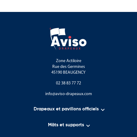
d’espaces publics.
En complément de cette catégorie, vous trouverez également
des bancs, banquettes, tables, corbeilles et autres équipements
destinés à l’aménagement urbain. (
Aviso Drapeaux
)
Zone Actiloire
Rue des Germines
45190 BEAUGENCY
02 38 83 77 72
info@aviso-drapeaux.com

Drapeaux et pavillons officiels

Mâts et supports