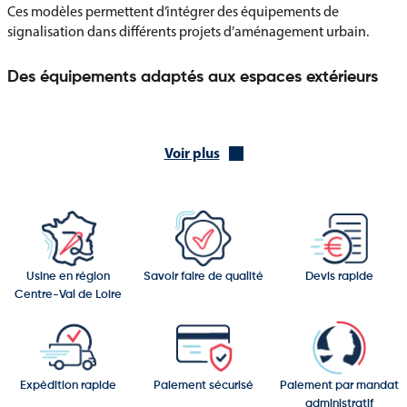
Ces modèles permettent d’intégrer des équipements de
signalisation dans différents projets d’aménagement urbain.
Des équipements adaptés aux espaces extérieurs
Les totems de cette catégorie peuvent être installés dans :
Centres-villes
Voir plus
Places publiques
Parcs et jardins
Zones piétonnes
Sites touristiques
Usine en région
Savoir faire de qualité
Devis rapide
Centre-Val de Loire
Abords de bâtiments publics
Espaces collectifs
Ils participent à l’information et à l’identification des différents
Expédition rapide
Paiement sécurisé
Paiement par mandat
espaces accueillant du public.
administratif