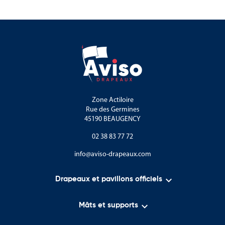
L’offre Aviso Drapeaux pour l’aménagement urbain
Aviso Drapeaux propose une sélection de totems en acier
destinée aux collectivités territoriales et aux gestionnaires
d’espaces publics.
En complément de cette catégorie, vous trouverez également
des bornes et potelets, des barrières de ville, des supports cycles,
Zone Actiloire
des corbeilles de propreté et d’autres équipements destinés à
Rue des Germines
l’aménagement urbain.
45190 BEAUGENCY
02 38 83 77 72
info@aviso-drapeaux.com

Drapeaux et pavillons officiels

Mâts et supports