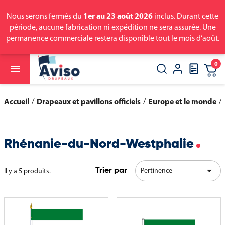
1er au 23 août 2026
Nous serons fermés du
inclus. Durant cette
période, aucune fabrication ni expédition ne sera assurée. Une
permanence commerciale restera disponible tout le mois d’août.
0

close
search
Accueil
Drapeaux et pavillons officiels
Europe et le monde
Rhénanie-du-Nord-Westphalie

Pertinence
Il y a 5 produits.
Trier par