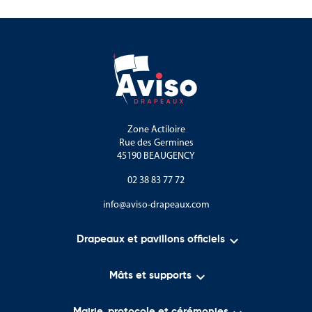
Zone Actiloire
Rue des Germines
45190 BEAUGENCY
02 38 83 77 72
info@aviso-drapeaux.com

Drapeaux et pavillons officiels

Mâts et supports
Mairie, protocole et cérémonies