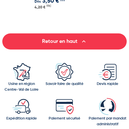
HT
3,50 €
Dès
TTC
4,20 €

Retour en haut
Usine en région
Savoir faire de qualité
Devis rapide
Centre-Val de Loire
Expédition rapide
Paiement sécurisé
Paiement par mandat
administratif