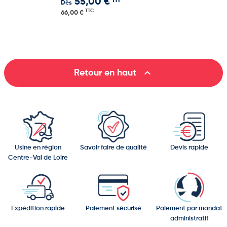
HT
55,00 €
Dès
TTC
66,00 €

Retour en haut
Usine en région
Savoir faire de qualité
Devis rapide
Centre-Val de Loire
Expédition rapide
Paiement sécurisé
Paiement par mandat
administratif