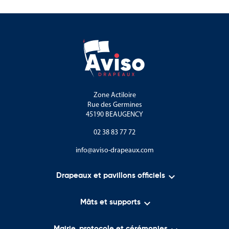
Zone Actiloire
Rue des Germines
45190 BEAUGENCY
02 38 83 77 72
info@aviso-drapeaux.com

Drapeaux et pavillons officiels

Mâts et supports
Mairie, protocole et cérémonies