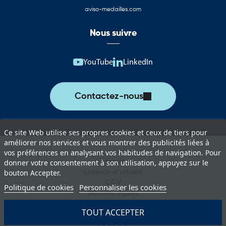
saoudite
aviso-medailles.com
Cette catégorie rassemble une sélection complète de produits
Nous suivre
aux couleurs de l’Arabie saoudite. Ces supports permettent
d’assurer une représentation officielle lors des événements
institutionnels, manifestations culturelles, rencontres
YouTube
LinkedIn
internationales et actions de communication.
Vous trouverez notamment :
Contactez-nous
Drapeaux de l’Arabie saoudite pour les cérémonies et
événements officiels
Ce site Web utilise ses propres cookies et ceux de tiers pour
Pavillons pour mât destinés à l’affichage extérieur permanent ou
améliorer nos services et vous montrer des publicités liées à
temporaire
vos préférences en analysant vos habitudes de navigation. Pour
Lexique
donner votre consentement à son utilisation, appuyez sur le
Oriflammes de l’Arabie saoudite pour la communication
Livraison et retours
bouton Accepter.
événementielle
C.G.V
Politique de cookies
Personnaliser les cookies
Mentions légales
Drapeaux de table adaptés aux bureaux, salles de réunion et
Politique de protection des données
espaces protocolaires
TOUT ACCEPTER
Paiement sécurisé
La société