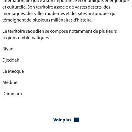
internationale grâce à son importance économique, énergétique
et culturelle. Son territoire associe de vastes déserts, des
montagnes, des villes modernes et des sites historiques qui
témoignent de plusieurs millénaires d’histoire.
Le territoire saoudien se compose notamment de plusieurs
régions emblématiques :
Riyad
Djeddah
La Mecque
Médine
Dammam
Al-Ula
L’histoire de l’Arabie saoudite est étroitement liée aux anciennes
Voir plus
routes commerciales de la péninsule Arabique et à l’émergence
de l’islam au VIIe siècle.