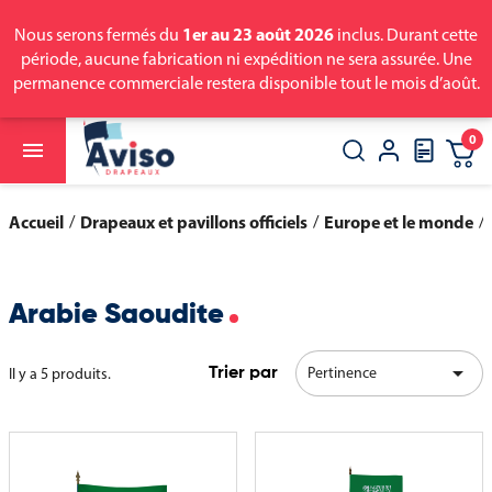
1er au 23 août 2026
Nous serons fermés du
inclus. Durant cette
période, aucune fabrication ni expédition ne sera assurée. Une
permanence commerciale restera disponible tout le mois d’août.
0

close
search
Accueil
Drapeaux et pavillons officiels
Europe et le monde
Arabie Saoudite

Pertinence
Il y a 5 produits.
Trier par