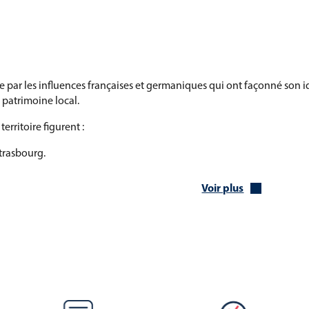
ée par les influences françaises et germaniques qui ont façonné son i
le patrimoine local.
erritoire figurent :
trasbourg.
à Strasbourg.
Voir plus
rg.
 des vins d’Alsace.
ar et d’Obernai.
constitue également un atout majeur :