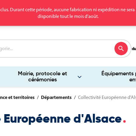
clus. Durant cette période, aucune fabrication ni expédition ne se
disponible tout le mois d’août.
search
du
Mairie, protocole et
Équipements p
cérémonies
en
nce et territoires
Départements
Collectivité Européenne d'Al
té Européenne d'Alsace