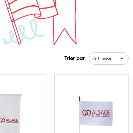

Trier par
Pertinence