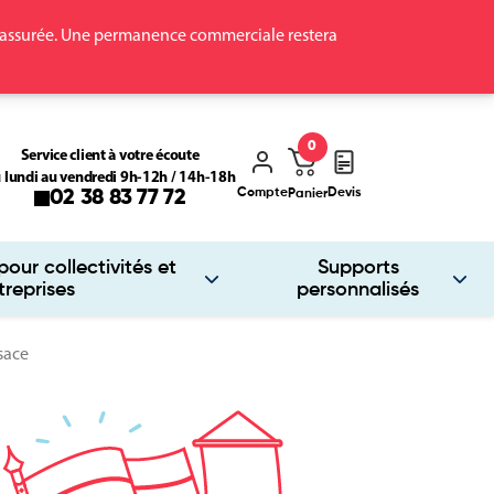
ra assurée. Une permanence commerciale restera
0
Service client à votre écoute
 lundi au vendredi 9h-12h / 14h-18h
Compte
Devis
02 38 83 77 72
Panier
our collectivités et
Supports
treprises
personnalisés
sace