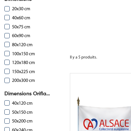
20x30 cm
40x60 cm
50x75 cm
60x90 cm
80x120 cm
100x150 cm
Il y a 5 produits.
120x180 cm
150x225 cm
200x300 cm
Dimensions Oriflammes
40x120 cm
50x150 cm
50x200 cm
60x240 cm