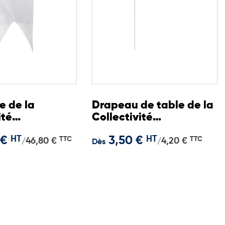
e de la
Drapeau de table de la
ité
Collectivité
ne d'Alsace
Européenne d'Alsace
 €
HT
3,50 €
HT
TTC
TTC
46,80 €
4,20 €
/
/
Dès