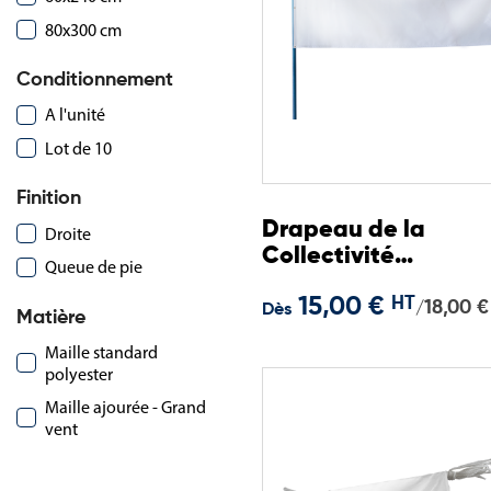
80x300 cm
Conditionnement
A l'unité
Lot de 10
Finition
Drapeau de la
Droite
Collectivité
Queue de pie
Européenne d'Alsac
15,00 €
HT
18,00 €
/
Dès
Matière
Maille standard
polyester
Maille ajourée - Grand
vent