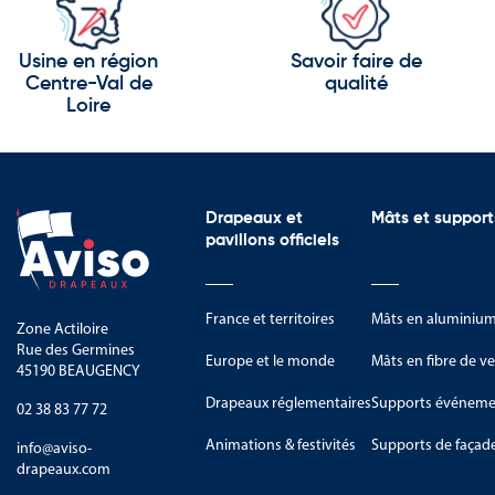
Le Parc naturel régional des Bal
Les montagnes vosgiennes.
Usine en région
Savoir faire de
Centre-Val de
qualité
La plaine d’Alsace.
Loire
Les forêts rhénanes.
Les réserves naturelles du Gran
Le territoire est reconnu pour s
Drapeaux et
Mâts et support
pavillons officiels
Les industries de pointe et l’inn
Les activités transfrontalières.
France et territoires
Mâts en aluminiu
Zone Actiloire
L’artisanat traditionnel alsacien.
Rue des Germines
Europe et le monde
Mâts en fibre de ve
45190 BEAUGENCY
La viticulture.
Drapeaux réglementaires
Supports événemen
02 38 83 77 72
Les métiers liés au tourisme et 
Animations & festivités
Supports de façad
info@aviso-
Les symboles de la Collectivité 
drapeaux.com