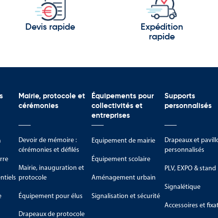
lons des Vosges.
Devis rapide
Expédition
rapide
d Ried.
es savoir-faire et son dynamisme :
s
Mairie, protocole et
Équipements pour
Supports
cérémonies
collectivités et
personnalisés
ovation.
entreprises
Devoir de mémoire :
Drapeaux et pavill
m
Equipement de mairie
cérémonies et défilés
personnalisés
rre
Équipement scolaire
Mairie, inauguration et
PLV, EXPO & stand
tiels
protocole
Aménagement urbain
au patrimoine.
Signalétique
e
Équipement pour élus
Signalisation et sécurité
européenne d’Alsace représentent aujourd’hui un territoire qui associ
Accessoires et fixa
Drapeaux de protocole