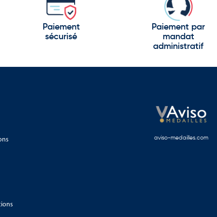
Paiement
Paiement par
sécurisé
mandat
administratif
ons
aviso-medailles.com
e patrimoine, innovation, traditions et ouverture sur l’Europe.
tions