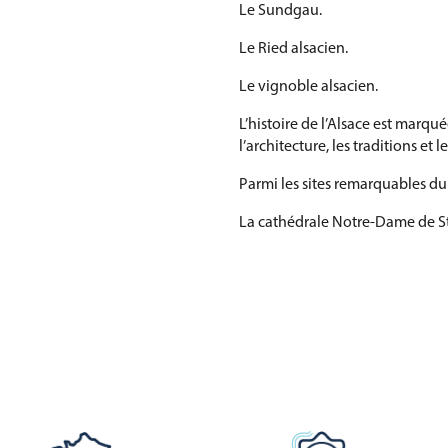
Le Sundgau.
Le Ried alsacien.
Le vignoble alsacien.
L’histoire de l’Alsace est marqu
l’architecture, les traditions et 
Parmi les sites remarquables du t
La cathédrale Notre-Dame de S
Le quartier de la Petite France 
Le château du Haut-Kœnigsbou
Les villages viticoles de la route
Les centres historiques de Colm
Le patrimoine naturel alsacien 