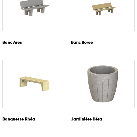
Banc Arès
Banc Borée
Banquette Rhéa
Jardinière Héra