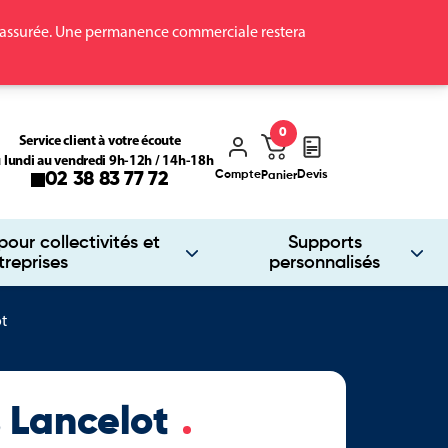
ra assurée. Une permanence commerciale restera
0
Service client à votre écoute
 lundi au vendredi 9h-12h / 14h-18h
Compte
Devis
02 38 83 77 72
Panier
our collectivités et
Supports
treprises
personnalisés
ot
s Lancelot