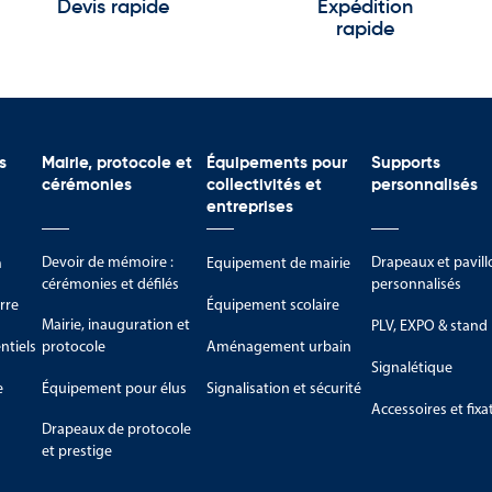
 longévité optimale, même en usage intensif.
Devis rapide
Expédition
rapide
 monter
s
Mairie, protocole et
Équipements pour
Supports
cérémonies
collectivités et
personnalisés
entreprises
Devoir de mémoire :
Drapeaux et pavill
m
Equipement de mairie
cérémonies et défilés
personnalisés
rre
Équipement scolaire
Mairie, inauguration et
PLV, EXPO & stand
tiels
protocole
Aménagement urbain
Signalétique
e
Équipement pour élus
Signalisation et sécurité
Accessoires et fixa
Drapeaux de protocole
et prestige