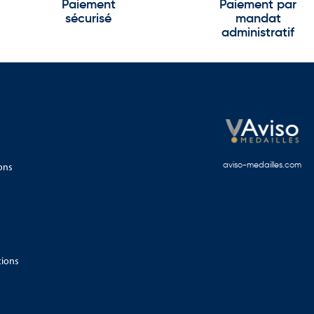
Paiement
Paiement par
sécurisé
mandat
administratif
ons
aviso-medailles.com
tions