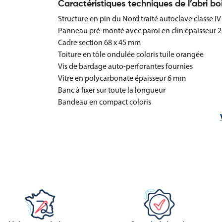
Caractéristiques techniques de l’abri bo
Structure en pin du Nord traité autoclave classe IV 
Panneau pré-monté avec paroi en clin épaisseur 21 
Cadre section 68 x 45 mm
Toiture en tôle ondulée coloris tuile orangée
Vis de bardage auto-perforantes fournies
Vitre en polycarbonate épaisseur 6 mm
Banc à fixer sur toute la longueur
Bandeau en compact coloris
Fixation par équerres sur dalle béton ou plot béto
Livré prêt à monter avec visserie inox A2 et notice
Longueur : 2000 mm ou 3000 mm
Hauteur totale : 2280 mm
Profondeur totale : 1230 mm
Poids : 285 kg pour la version 2000 mm, 357 kg po
Les avantages de cet abri en bois pour
Cet abri en bois combine robustesse, confort et fac