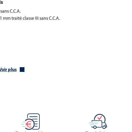
is
sans C.C.A.
mm traité classe III sans C.C.A.
n
Voir plus
ur la version 3000 mm
 l’aménagement extérieur
ilité d’installation. Sa conception pré-montée et ses matériaux