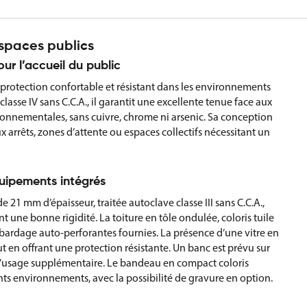
espaces publics
ur l’accueil du public
e protection confortable et résistant dans les environnements
classe IV sans C.C.A., il garantit une excellente tenue face aux
ronnementales, sans cuivre, chrome ni arsenic. Sa conception
 arrêts, zones d’attente ou espaces collectifs nécessitant un
quipements intégrés
21 mm d’épaisseur, traitée autoclave classe III sans C.C.A.,
 une bonne rigidité. La toiture en tôle ondulée, coloris tuile
de bardage auto-perforantes fournies. La présence d’une vitre en
 en offrant une protection résistante. Un banc est prévu sur
 d’usage supplémentaire. Le bandeau en compact coloris
s environnements, avec la possibilité de gravure en option.