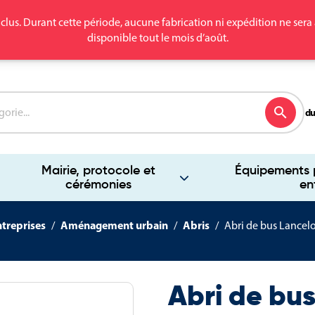
clus. Durant cette période, aucune fabrication ni expédition ne se
disponible tout le mois d’août.
search
du
Mairie, protocole et
Équipements p
cérémonies
en
ntreprises
Aménagement urbain
Abris
Abri de bus Lancel
Abri de bu