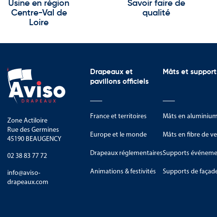
traités assurent une mise en place efficace et une
Usine en région
Savoir faire de
Centre-Val de
qualité
Bois traité sans substances nocives
Loire
Structure solide et durable
Banc intégré pour plus de confort
Bonne protection contre les intempéries
Installation simplifiée grâce à la livraison prête à
Drapeaux et
Mâts et support
pavillons officiels
France et territoires
Mâts en aluminiu
Zone Actiloire
Rue des Germines
Europe et le monde
Mâts en fibre de ve
45190 BEAUGENCY
Drapeaux réglementaires
Supports événemen
02 38 83 77 72
Animations & festivités
Supports de façad
info@aviso-
drapeaux.com