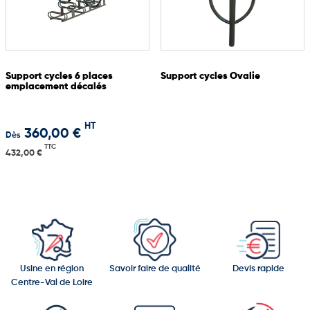
les usagers et les deux-roues tout en s’intégrant
harmonieusement dans différents environnements.
Protection efficace contre les intempéries
Capacité adaptée aux besoins simples ou doubles
Support cycles 6 places
Support cycles Ovalie
Matériaux résistants et durables
emplacement décalés
Bonne visibilité grâce au verre trempé
Installation possible par platines ou scellement béton
HT
360,00 €
Dès
TTC
432,00 €
Usine en région
Savoir faire de qualité
Devis rapide
Centre-Val de Loire