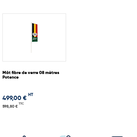
Mât fibre de verre 08 mètres
Potence
HT
499,00 €
TTC
598,80 €