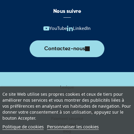
Nous suivre
YouTube
LinkedIn
Contactez-nous
Lexique
Livraison et retours
Ce site Web utilise ses propres cookies et ceux de tiers pour
améliorer nos services et vous montrer des publicités liées à
C.G.V
vos préférences en analysant vos habitudes de navigation. Pour
Mentions légales
donner votre consentement à son utilisation, appuyez sur le
Politique de protection des données
bouton Accepter.
Paiement sécurisé
La société
Politique de cookies
Personnaliser les cookies
Blog