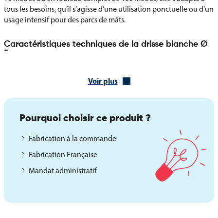
tous les besoins, qu’il s’agisse d’une utilisation ponctuelle ou d’un
usage intensif pour des parcs de mâts.
Caractéristiques techniques de la drisse blanche Ø
5 mm
Matière : fibre synthétique résistante
Couleur : blanc
Voir plus
Diamètre : 5 mm
Compatibilité : mâts standards en aluminium ou en fibre de verre
Conditionnement : au choix
Pourquoi choisir ce produit ?
Coupe de 10 mètres
Rouleau bobine de 100 mètres
Fabrication à la commande
Fabrication Française
Conseil technique : prévoir une longueur de drisse équivalente à
deux fois la hauteur du mât (exemple : pour un mât de 10 m → 20
Mandat administratif
m de drisse)
Les avantages de la drisse blanche pour mâts
Cette drisse hautement résistante est conçue pour offrir une