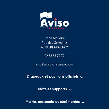
Zone Actiloire
Rue des Germines
45190 BEAUGENCY
02 38 83 77 72
info@aviso-drapeaux.com

Drapeaux et pavillons officiels

Mâts et supports

Mairie, protocole et cérémonies