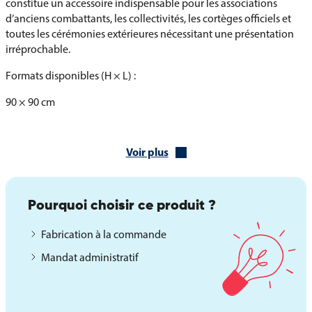
constitue un accessoire indispensable pour les associations
d’anciens combattants, les collectivités, les cortèges officiels et
toutes les cérémonies extérieures nécessitant une présentation
irréprochable.
Formats disponibles (H × L) :
90 × 90 cm
80 × 120 cm
Voir plus
100 × 120 cm
Caractéristiques principales :
Pourquoi choisir ce produit ?
PVC épais et transparent
Fabrication à la commande
Fermeture Velcro
Mandat administratif
Protection contre la pluie et l’humidité
Conseils d’utilisation pour préserver vos drapeaux
de prestige