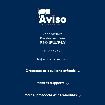
Zone Actiloire
Rue des Germines
45190 BEAUGENCY
02 38 83 77 72
info@aviso-drapeaux.com

Drapeaux et pavillons officiels

Mâts et supports

Mairie, protocole et cérémonies