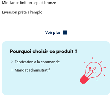
Mini lance finition aspect bronze
Livraison prête à l’emploi
Différents socles pour adapter votre drapeau de
table
Voir plus
Afin de répondre à vos besoins d’agencement, le drapeau de
table de l’Albanie peut être présenté sur plusieurs modèles de
socles en bois verni. Ces supports sont conçus pour mettre en
Pourquoi choisir ce produit ?
valeur un ou plusieurs drapeaux et s’adapter à différents
contextes.
Fabrication à la commande
Versions disponibles :
Mandat administratif
Socle 1 trou pour un drapeau unique
Socle 2 trous pour un duo harmonieux
Socle 3 trous pour une multiple présentation
Socle 5 trous pour une mise en avant dynamique