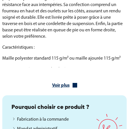
résistance face aux intempéries. Sa confection comprend un
fourreau en haut et des ourlets sur les côtés, assurant un rendu
soigné et durable. Elle est livrée prête à poser grâce à une
traverse en bois et une cordelette de suspension. Enfin, la partie
basse peut être réalisée en queue de pie ou en forme droite,
selon votre préférence.
Caractéristiques :
Maille polyester standard 115 g/m² ou maille ajourée 115 g/m²
Fourreau supérieur et ourlets latéraux
Traverse bois avec cordelette de suspension
Voir plus
Finition au choix : queue de pie ou droite
Une oriflamme personnalisable pour s’adapter à vos
Pourquoi choisir ce produit ?
besoins
Fabrication à la commande
L’oriflamme d’Andorre est disponible en plusieurs versions afin de
correspondre à vos projets spécifiques. En plus de ses
Mandat administratif