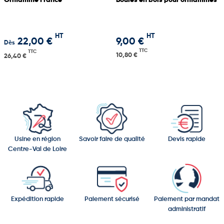
Oriflamme France
Boules en bois pour oriflammes
HT
HT
22,00 €
9,00 €
Dès
TTC
TTC
10,80 €
26,40 €
Usine en région
Savoir faire de qualité
Devis rapide
Centre-Val de Loire
Expédition rapide
Paiement sécurisé
Paiement par mandat
administratif