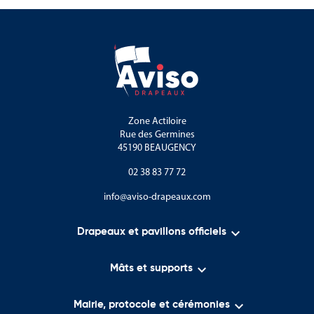
Zone Actiloire
Rue des Germines
45190 BEAUGENCY
02 38 83 77 72
info@aviso-drapeaux.com

Drapeaux et pavillons officiels

Mâts et supports

Mairie, protocole et cérémonies