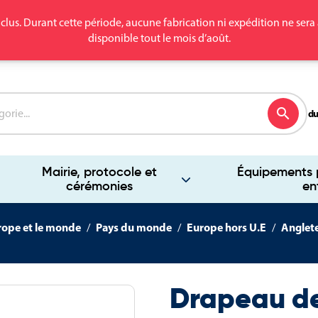
clus. Durant cette période, aucune fabrication ni expédition ne se
disponible tout le mois d’août.
search
du
Mairie, protocole et
Équipements p
cérémonies
en
rope et le monde
Pays du monde
Europe hors U.E
Anglet
Drapeau de