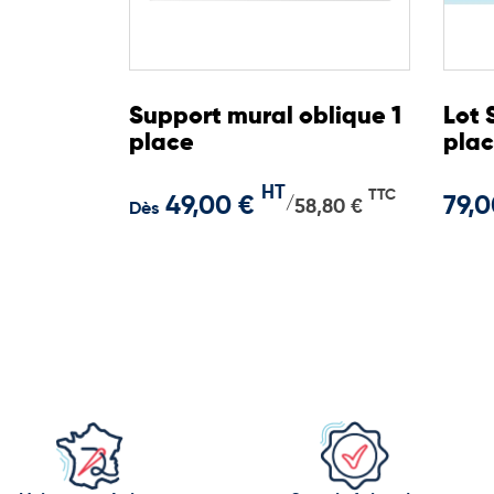
Support mural oblique 1
Lot 
place
plac
Dra
HT
40x
TTC
49,00 €
79,0
/
58,80 €
Dès