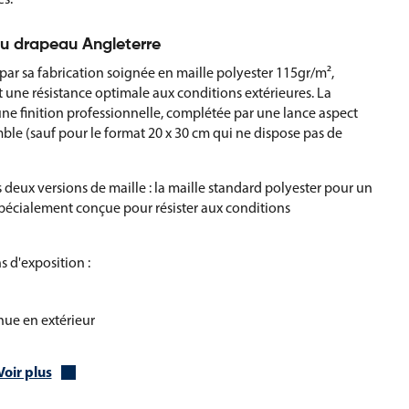
du drapeau Angleterre
ar sa fabrication soignée en maille polyester 115gr/m²,
 une résistance optimale aux conditions extérieures. La
ne finition professionnelle, complétée par une lance aspect
ble (sauf pour le format 20 x 30 cm qui ne dispose pas de
deux versions de maille : la maille standard polyester pour un
 spécialement conçue pour résister aux conditions
s d'exposition :
nue en extérieur
n du drapeau Angleterre sur hampe
Voir plus
vec le plus grand soin, le tissu étant fixé sur la hampe avec