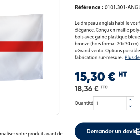
Référence :
0101.301-ANG
Le drapeau anglais habille vos 
élégance. Conçu en maille poly
bois avec gaine plastique bleue
bronze (hors format 20×30 cm).
« Grand vent ». Options possibl
fabrication sur-mesure.
Plus de
HT
15,30 €
18,36 €
TTC
Quantité
Demander un devis
naliser votre produit avant de