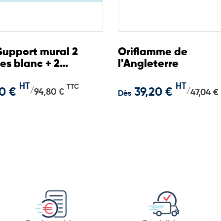
Support mural 2
Oriflamme de
es blanc + 2
l'Angleterre
peaux Français
HT
HT
60
TTC
0 €
39,20 €
/
/
94,80 €
47,04 €
Dès