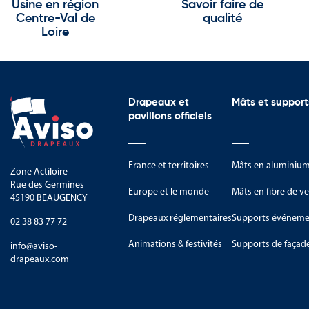
Usine en région
Savoir faire de
Centre-Val de
qualité
Loire
Drapeaux et
Mâts et support
pavillons officiels
France et territoires
Mâts en aluminiu
Zone Actiloire
Rue des Germines
Europe et le monde
Mâts en fibre de ve
45190 BEAUGENCY
Drapeaux réglementaires
Supports événemen
02 38 83 77 72
Animations & festivités
Supports de façad
info@aviso-
drapeaux.com