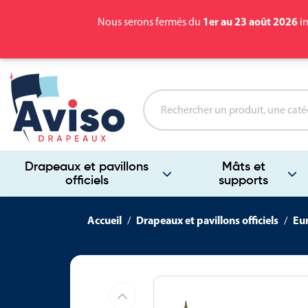
1er au 23 août 2026
Nous serons fermés du
in
Drapeaux et pavillons
Mâts et
officiels
supports
Accueil
Drapeaux et pavillons officiels
Eu