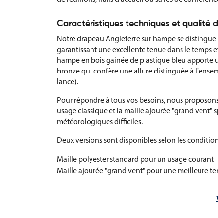
Caractéristiques techniques et qualité 
Notre drapeau Angleterre sur hampe se distingue p
garantissant une excellente tenue dans le temps et
hampe en bois gainée de plastique bleu apporte u
bronze qui confère une allure distinguée à l'ensem
lance).
Pour répondre à tous vos besoins, nous proposons 
usage classique et la maille ajourée "grand vent"
météorologiques difficiles.
Deux versions sont disponibles selon les condition
Maille polyester standard pour un usage courant
Maille ajourée "grand vent" pour une meilleure te
Finitions et options de personnalisatio
Le montage de nos drapeaux Angleterre s'effectue a