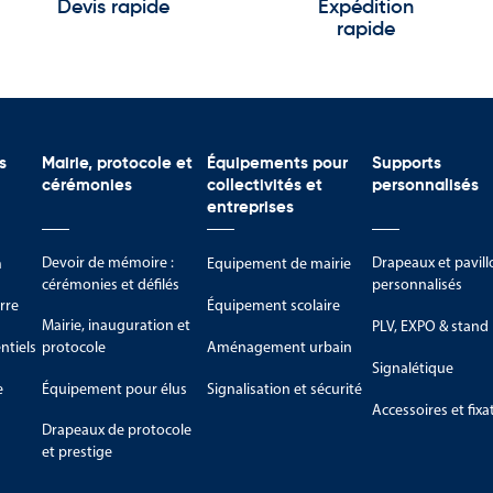
Devis rapide
Expédition
rapide
s
Mairie, protocole et
Équipements pour
Supports
cérémonies
collectivités et
personnalisés
entreprises
Devoir de mémoire :
Drapeaux et pavill
m
Equipement de mairie
cérémonies et défilés
personnalisés
rre
Équipement scolaire
Mairie, inauguration et
PLV, EXPO & stand
tiels
protocole
Aménagement urbain
Signalétique
e
Équipement pour élus
Signalisation et sécurité
Accessoires et fixa
Drapeaux de protocole
et prestige