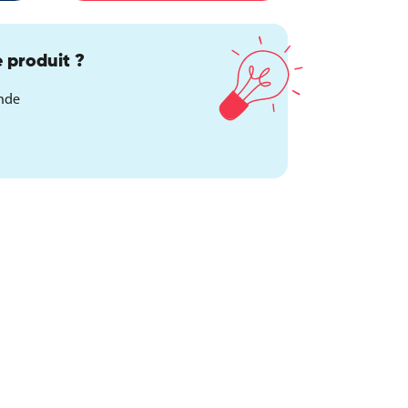
 produit ?
ande