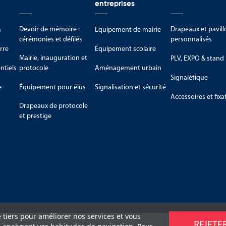
entreprises
Devoir de mémoire :
Drapeaux et pavill
m
Equipement de mairie
cérémonies et défilés
personnalisés
rre
Équipement scolaire
Mairie, inauguration et
PLV, EXPO & stand
tiels
protocole
Aménagement urbain
Signalétique
e
Équipement pour élus
Signalisation et sécurité
Accessoires et fixa
Drapeaux de protocole
et prestige
e tiers pour améliorer nos services et vous
REJETE