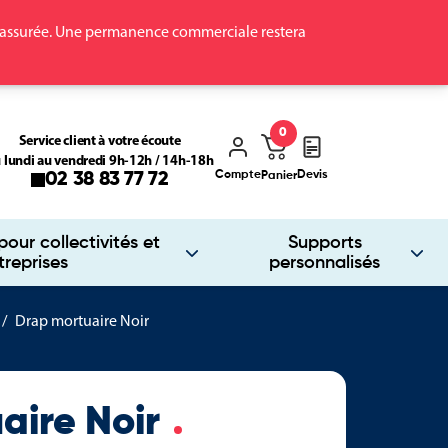
ra assurée. Une permanence commerciale restera
0
Service client à votre écoute
 lundi au vendredi 9h-12h / 14h-18h
Compte
Devis
02 38 83 77 72
Panier
our collectivités et
Supports
treprises
personnalisés
Drap mortuaire Noir
aire Noir