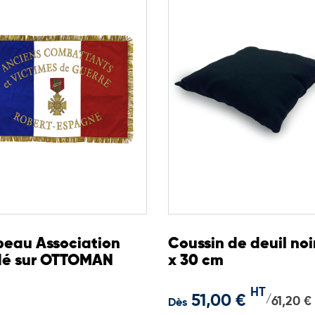
eau Association
Coussin de deuil noi
dé sur OTTOMAN
x 30 cm
HT
51,00 €
/
61,20 €
Dès