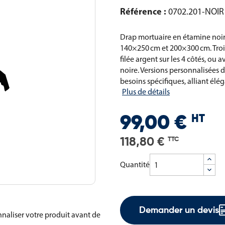
Référence :
0702.201-NOIR
Drap mortuaire en étamine noir
140×250 cm et 200×300 cm. Trois 
filée argent sur les 4 côtés, ou
noire. Versions personnalisées 
besoins spécifiques, alliant élé
Plus de détails
HT
99,00 €
118,80 €
TTC
Quantité
Demander un devis
naliser votre produit avant de