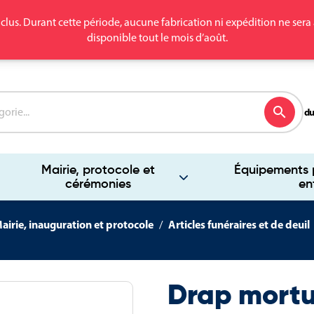
clus. Durant cette période, aucune fabrication ni expédition ne se
disponible tout le mois d’août.
search
du
Mairie, protocole et
Équipements p
cérémonies
en
airie, inauguration et protocole
Articles funéraires et de deuil
Drap mortu