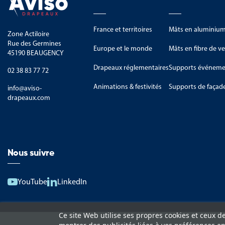
France et territoires
Mâts en aluminiu
Zone Actiloire
Rue des Germines
Europe et le monde
Mâts en fibre de ve
45190 BEAUGENCY
Drapeaux réglementaires
Supports événemen
02 38 83 77 72
Animations & festivités
Supports de façad
info@aviso-
drapeaux.com
Nous suivre
YouTube
LinkedIn
Ce site Web utilise ses propres cookies et ceux d