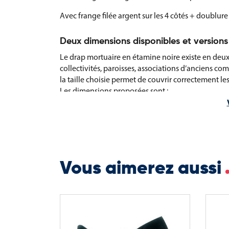
Avec frange filée argent sur les 4 côtés + doublur
Deux dimensions disponibles et versions
Le drap mortuaire en étamine noire existe en deux
collectivités, paroisses, associations d’anciens com
la taille choisie permet de couvrir correctement les
Les dimensions proposées sont :
140 × 250 cm
200 × 300 cm
Pour des besoins particuliers en matière de tissus, 
modèle peut également être réalisé en version per
Vous aimerez aussi
demandes protocolaires ou traditionnelles.