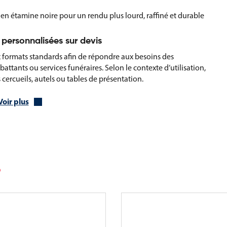
e en étamine noire pour un rendu plus lourd, raffiné et durable
 personnalisées sur devis
 formats standards afin de répondre aux besoins des
battants ou services funéraires. Selon le contexte d’utilisation,
 cercueils, autels ou tables de présentation.
Voir plus
franges, couleurs, dimensions ou finitions spécifiques, ce
sonnalisée sur devis, permettant de répondre à toutes les