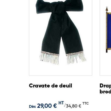
Cravate de deuil
Drap
bro
HT
TTC
29,00 €
/
34,80 €
Dès