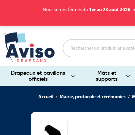
1er au 23 août 2026
Nous serons fermés du
in
Drapeaux et pavillons
Mâts et
officiels
supports
Accueil
Mairie, protocole et cérémonies
M