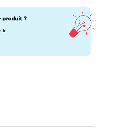
 produit ?
ande