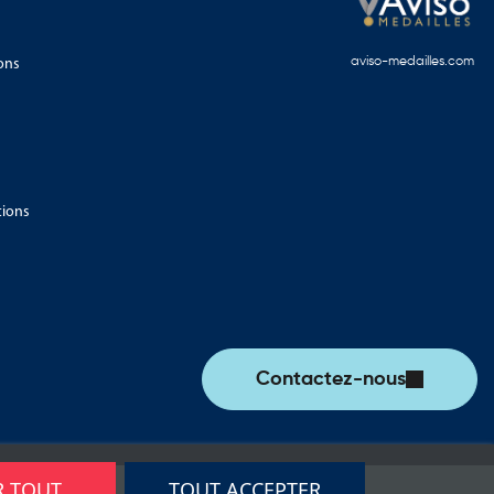
ons
aviso-medailles.com
tions
Contactez-nous
R TOUT
TOUT ACCEPTER