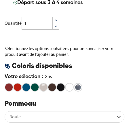
Départ sous 3 à 4 semaines
Quantité
Sélectionnez les options souhaitées pour personnaliser votre
produit avant de l'ajouter au panier.
Coloris disponibles
Votre sélection :
Gris
Bordeaux
Rouge
Bleu
Vert
Gris
Marron
Noir
Blanc
-
-
-
-
soie
-
-
Pur
Gris
RAL
RAL
RAL
RAL
-
RAL
RAL
-
3004
3020
5010
6005
RAL
8017
9005
RAL
Pommeau
7044
9010