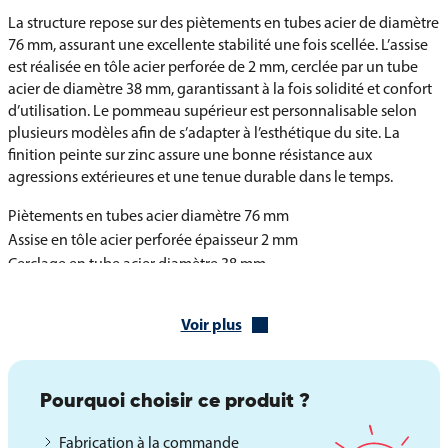
La structure repose sur des piètements en tubes acier de diamètre
76 mm, assurant une excellente stabilité une fois scellée. L’assise
est réalisée en tôle acier perforée de 2 mm, cerclée par un tube
acier de diamètre 38 mm, garantissant à la fois solidité et confort
d’utilisation. Le pommeau supérieur est personnalisable selon
plusieurs modèles afin de s’adapter à l’esthétique du site. La
finition peinte sur zinc assure une bonne résistance aux
agressions extérieures et une tenue durable dans le temps.
Piètements en tubes acier diamètre 76 mm
Assise en tôle acier perforée épaisseur 2 mm
Cerclage en tube acier diamètre 38 mm
Pommeau au choix : City, Agora, Boule ou Inox brossé
Finition peint sur zinc selon coloris disponibles
Voir plus
Pose par scellement direct
Dimensions et caractéristiques de l’assis-debout
Pourquoi choisir ce produit ?
Estoril
Longueur d’assise : 900 mm
Fabrication à la commande