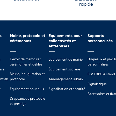
rapide
s
Mairie, protocole et
Équipements pour
Supports
cérémonies
collectivités et
personnalisés
entreprises
Devoir de mémoire :
Drapeaux et pavill
m
Equipement de mairie
cérémonies et défilés
personnalisés
rre
Équipement scolaire
Mairie, inauguration et
PLV, EXPO & stand
tiels
protocole
Aménagement urbain
Signalétique
e
Équipement pour élus
Signalisation et sécurité
Accessoires et fixa
Drapeaux de protocole
et prestige