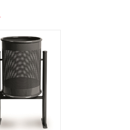
e une solution fiable, esthétique et respectueuse de
espaces publics.