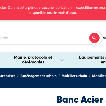
clus. Durant cette période, aucune fabrication ni expédition ne se
disponible tout le mois d’août.
search
du
Mairie, protocole et
Équipements p
cérémonies
en
ntreprises
Aménagement urbain
Mobilier urbain
Mobilier
Banc Acier