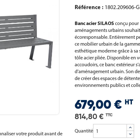
Référence :
1802.209606-G
Banc acier SILAOS
conçu pour le
aménagements urbains souhait
écoresponsable. Entièrement pe
ce mobilier urbain de la gamme 
esthétique moderne grâce à sa st
tôle acier pliée. Disponible en
accoudoirs, ce banc extérieur s’
d’aménagement urbain. Son des
de créer des espaces de détent
environnements publics et colle
HT
679,00 €
814,80 €
TTC
Quantité
naliser votre produit avant de