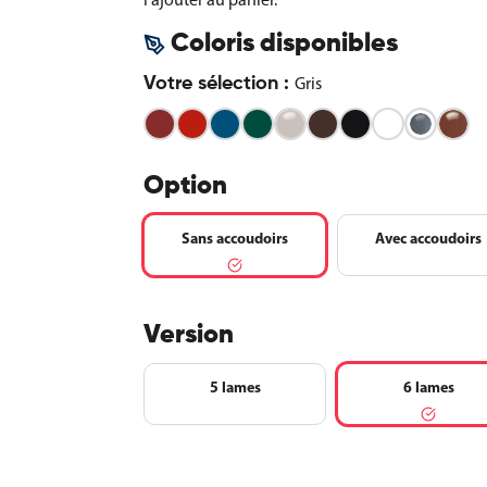
Coloris disponibles
Gris
Votre sélection :
Bordeaux
Rouge
Bleu
Vert
Gris
Marron
Noir
Blanc
As
-
-
-
-
soie
-
-
Pur
Co
Gris
RAL
RAL
RAL
RAL
-
RAL
RAL
-
3004
3020
5010
6005
RAL
8017
9005
RAL
Option
7044
9010
Sans accoudoirs
Avec accoudoirs
Version
5 lames
6 lames