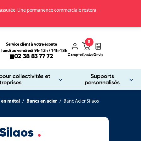
ra assurée. Une permanence commerciale restera
0
Service client à votre écoute
 lundi au vendredi 9h-12h / 14h-18h
Compte
Devis
02 38 83 77 72
Panier
our collectivités et
Supports
treprises
personnalisés
 en métal
Bancs en acier
Banc Acier Silaos
 Silaos