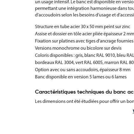
un usage intensif. Le banc est disponible en vers
permettant une intégration harmonieuse dans tous
d’accoudoirs selon les besoins d’usage et d’accessib
Structure en tube acier 30 x 50 mm peint sur zinc
Assise et dossier en tôle acier pliée épaisseur 2 m
Fixation sur platines avec tiges d’ancrage fournies
Versions monochrome ou bicolore sur devis
Coloris disponibles : gris, blanc RAL 9010, bleu RA
bordeaux RAL 3004, vert RAL 6005, marron RAL 801
Option avec ou sans accoudoirs, épaisseur 8 mm
Banc disponible en version 5 lames ou 6 lames
Caractéristiques techniques du banc ac
Les dimensions ont été étudiées pour offrir un bon
Longueur totale : 1800 mm
Hauteur de l’assise : 450 mm
Hauteur hors tout : 821 mm