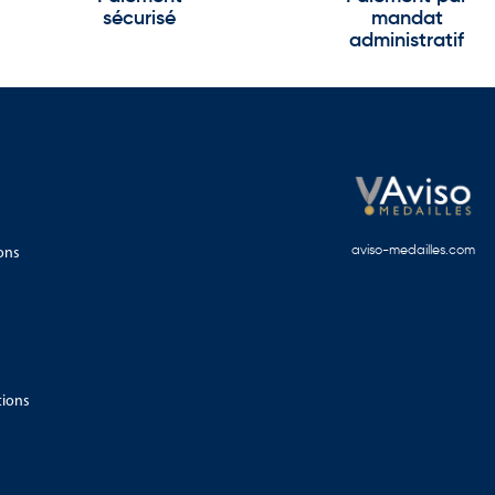
sécurisé
mandat
administratif
ons
aviso-medailles.com
tions