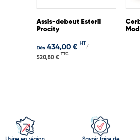
Assis-debout Estoril
Corb
Procity
Mod
HT
434,00 €
/
Dès
TTC
520,80 €
Usine en région
Savoir faire de