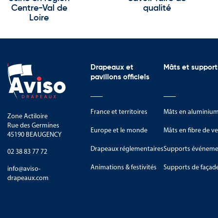
Centre-Val de
qualité
Loire
Drapeaux et
Mâts et support
pavillons officiels
France et territoires
Mâts en aluminiu
Zone Actiloire
Rue des Germines
Europe et le monde
Mâts en fibre de ve
45190 BEAUGENCY
Drapeaux réglementaires
Supports événemen
02 38 83 77 72
Animations & festivités
Supports de façad
info@aviso-
drapeaux.com