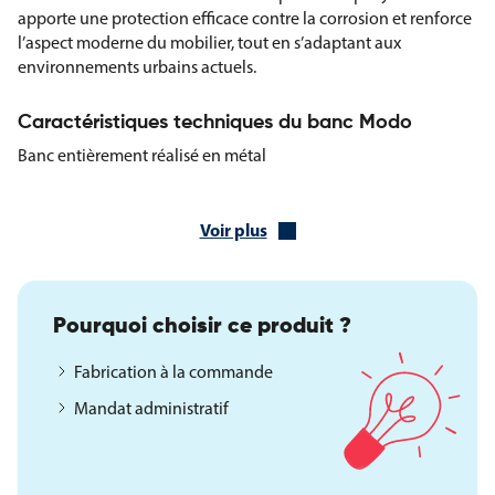
apporte une protection efficace contre la corrosion et renforce
l’aspect moderne du mobilier, tout en s’adaptant aux
environnements urbains actuels.
Caractéristiques techniques du banc Modo
Banc entièrement réalisé en métal
Six lattes en acier section 40 x 40 x 1,2 mm
Piètement en fonte ductile perforé pour fixation au sol par vis
Voir plus
d’ancrage
Finition peinture époxy RAL 7016
Livré monté et emballé
Longueur totale : 1800 mm
Pourquoi choisir ce produit ?
Hauteur totale : 825 mm
Hauteur de l’assise : 440 mm
Fabrication à la commande
Largeur totale : 675 mm
Mandat administratif
Poids : 51 kg
Le banc Modo constitue une solution de mobilier urbain fiable
et durable, alliant résistance, stabilité et design contemporain