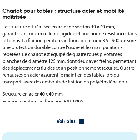
Chariot pour tables : structure acier et mobilité
maîtrisée
La structure est réalisée en acier de section 40 x 40 mm,
garantissant une excellente rigidité et une bonne résistance dans
le temps. La finition peinture au four coloris noir RAL 9005 assure
une protection durable contre l’usure et les manipulations
répétées. Le chariot est équipé de quatre roues pivotantes
blanches de diamètre 125 mm, dont deux avec freins, permettant
des déplacements fluides et un positionnement sécurisé. Quatre
rehausses en acier assurent le maintien des tables lors du
transport, avec des embouts de finition en polyéthylène noir.
Structure en acier 40 x 40 mm
Finition peinture au four noir RAL 9005
Quatre roues pivotantes diamètre 125 mm, dont deux avec freins
Quatre rehausses en acier hauteur 80 cm
Voir plus
Embouts de finition en polyéthylène noir
Livré démonté