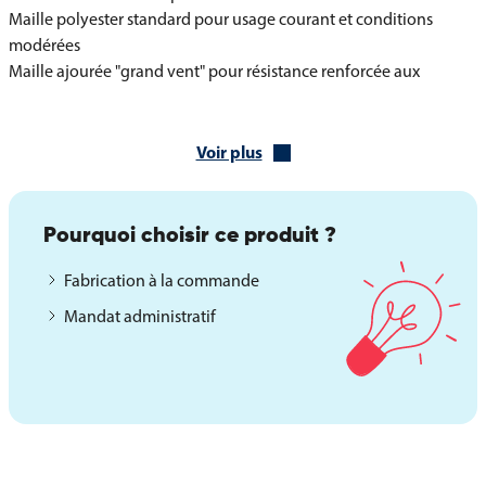
Maille polyester standard pour usage courant et conditions
modérées
Maille ajourée "grand vent" pour résistance renforcée aux
intempéries
Voir plus
Options de finition du pavillon Biélorussie
Notre atelier propose de nombreuses finitions sur devis pour
adapter chaque pavillon Biélorussie aux exigences techniques
d'installation. Ces options permettent de personnaliser le produit
Pourquoi choisir ce produit ?
selon les contraintes spécifiques de chaque mât et
Fabrication à la commande
environnement d'exposition. Toutes les finitions sont réalisées
selon les standards professionnels pour assurer une tenue
Mandat administratif
parfaite et une durabilité maximale.
Les finitions disponibles incluent :
Coins renforcés, plombage et monture marine pour une
résistance accrue
Anneaux, œillets métalliques, mousquetons et options sur-