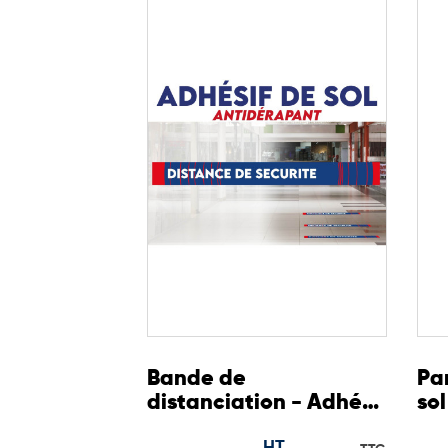
Hauteur distributeur : 965 mm
Dimensions : 300 x 250 mm
Diamètre collerette : 30 mm
Hauteur flacon compatible : 150 à 300 mm
Avantages de la borne de désinfectio
La borne colonne distributeur de gel assure une
s’intègre facilement dans tous les environnemen
Elle offre une solution durable, sécurisée et ada
Ses principaux atouts :
Fonctionnement sans contact grâce à la pédale
Structure en acier laqué solide et durable
Compatibilité avec différents flacons pompe
Personnalisation possible pour une communica
Utilisation sécurisée et intuitive pour tous les pu
Bande de
Pa
distanciation - Adhésif
sol
de marquage au sol