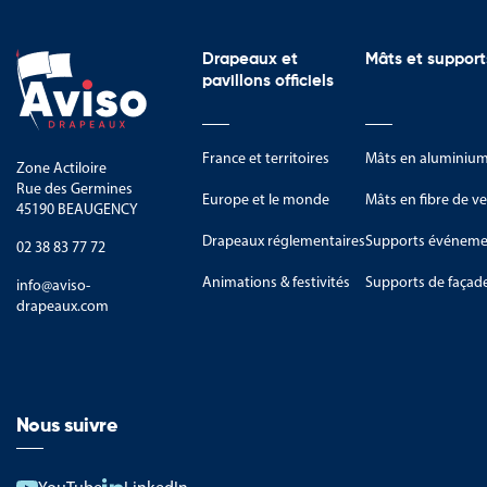
Drapeaux et
Mâts et support
pavillons officiels
France et territoires
Mâts en aluminiu
Zone Actiloire
Rue des Germines
Europe et le monde
Mâts en fibre de ve
45190 BEAUGENCY
Drapeaux réglementaires
Supports événemen
02 38 83 77 72
Animations & festivités
Supports de façad
info@aviso-
drapeaux.com
Nous suivre