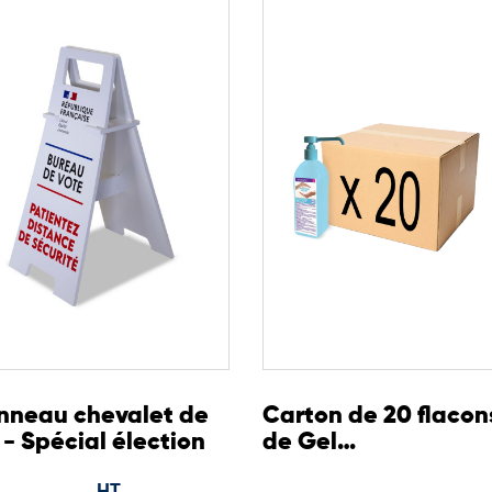
n à pédale
 hygiène irréprochable et
ts professionnels ou publics.
ptée aux flux quotidiens.
tion renforcée
blics
nneau chevalet de
Carton de 20 flacon
 - Spécial élection
de Gel
hydroalcoolique 50