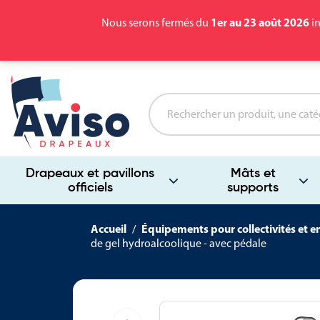
1er au 23 août 2026
Nous serons fermés du
in
Drapeaux et pavillons
Mâts et
officiels
supports
Accueil
Équipements pour collectivités et e
de gel hydroalcoolique - avec pédale