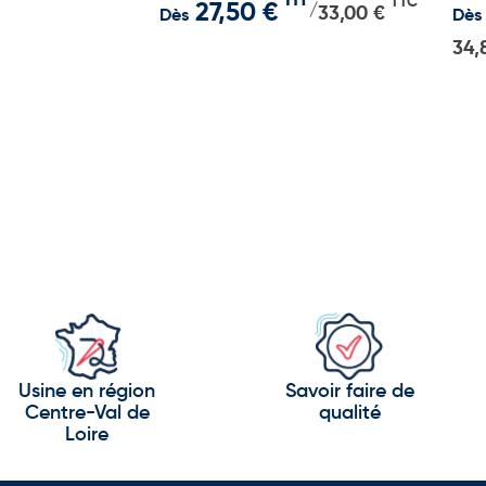
HT
TTC
27,50 €
/
33,00 €
Dès
Dès
34,
Usine en région
Savoir faire de
Centre-Val de
qualité
Loire