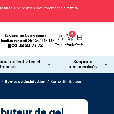
ra assurée. Une permanence commerciale restera
0
Service client à votre écoute
 lundi au vendredi 9h-12h / 14h-18h
Compte
Devis
02 38 83 77 72
Panier
our collectivités et
Supports
treprises
personnalisés
Bornes de désinfection
Borne distributeur
ibuteur de gel