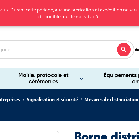
clus. Durant cette période, aucune fabrication ni expédition ne se
disponible tout le mois d’août.
search
du
Mairie, protocole et
Équipements p
cérémonies
en
ntreprises
Signalisation et sécurité
Mesures de distanciation
Borne distr