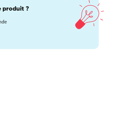
 produit ?
ande