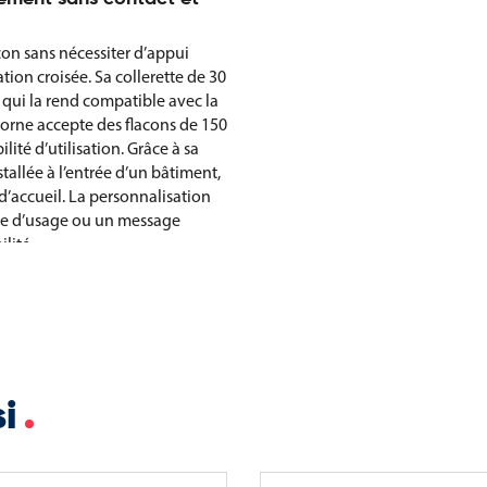
on sans nécessiter d’appui
tion croisée. Sa collerette de 30
qui la rend compatible avec la
borne accepte des flacons de 150
ité d’utilisation. Grâce à sa
tallée à l’entrée d’un bâtiment,
d’accueil. La personnalisation
ice d’usage ou un message
ilité.
istributeur de gel
si
tés)