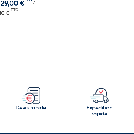
HT
ml
29,00 €
/
TTC
80 €
Devis rapide
Expédition
rapide