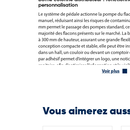
personnalisation
Le système de pédale actionne la pompe du flac
manuel, réduisant ainsi les risques de contamina
mm permet le passage des pompes standard, ce 
majorité des flacons présents sur le marché. La 
à 300 mm de hauteur, assurant une grande flexibil
conception compacte et stable, elle peut être ins
dans un hall, un couloir ou devant un comptoir 
par adhésif permet d’intégrer un logo, une not
sanitaire, afin d’optimiser l’information et la visib
Voir plus
Caractéristiques de la borne colonne d
Borne de désinfection des mains à pédale
Pose au sol
Acier laqué blanc et pédale en acier laqué noir
Vous aimerez aus
Personnalisation possible par adhésif (1 ou 3 cô
Flacon pompe non fourni (option disponible)
Fabrication française