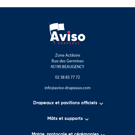
Zone Actiloire
Rue des Germines
45190 BEAUGENCY
02 38 83 77 72
info@aviso-drapeaux.com

Drapeaux et pavillons officiels

Mâts et supports
Mairie, protocole et cérémonies