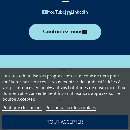
YouTube
LinkedIn
Contactez-nous
Lexique
Livraison et retours
Ce site Web utilise ses propres cookies et ceux de tiers pour
améliorer nos services et vous montrer des publicités liées à
C.G.V
vos préférences en analysant vos habitudes de navigation. Pour
Mentions légales
donner votre consentement à son utilisation, appuyez sur le
Politique de protection des données
bouton Accepter.
Paiement sécurisé
La société
Politique de cookies
Personnaliser les cookies
Blog
TOUT ACCEPTER