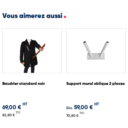
spécifiques.
Système anti-roulement pour une meilleure stabilité en façade
Vous aimerez aussi
Coins renforcés pour une plus grande résistance à l’usure
Plombage pour un tombé parfaitement droit
Fabrication sur mesure : hampe brute, coupe franche, agrafage,
etc.
Conseil et accompagnement sur demande pour projets
spécifiques
Baudrier standard noir
Support mural oblique 2 places
HT
HT
69,00 €
59,00 €
Dès
TTC
TTC
82,80 €
70,80 €