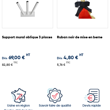
Support mural oblique 3 places
Ruban noir de mise en berne
HT
HT
69,00 €
4,80 €
Dès
Dès
TTC
TTC
82,80 €
5,76 €
Usine en région
Savoir faire de qualité
Devis rapide