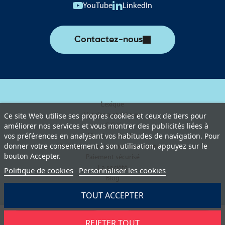
YouTube
LinkedIn
Contactez-nous
Lexique
Livraison et retours
Ce site Web utilise ses propres cookies et ceux de tiers pour
améliorer nos services et vous montrer des publicités liées à
C.G.V
vos préférences en analysant vos habitudes de navigation. Pour
Mentions légales
donner votre consentement à son utilisation, appuyez sur le
Politique de protection des données
bouton Accepter.
Paiement sécurisé
La société
Politique de cookies
Personnaliser les cookies
Blog
TOUT ACCEPTER
REJETER TOUT
Demander un devis
Ajouter au panier