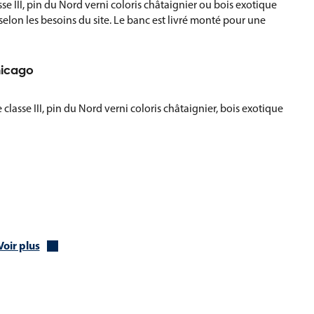
e III, pin du Nord verni coloris châtaignier ou bois exotique
 selon les besoins du site. Le banc est livré monté pour une
hicago
 classe III, pin du Nord verni coloris châtaignier, bois exotique
Voir plus
g en pin verni coloris châtaignier, 40 kg en bois exotique