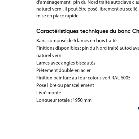
d’aménagement : pin du Nord traité autoclave class
naturel verni. Il peut être posé librement ou scellé
mise en place rapide.
Caractéristiques techniques du banc C
Banc composé de 6 lames en bois traité
Finitions disponibles : pin du Nord traité autoclave
naturel verni
Lames avec angles biseautés
Piètement double en acier
Finition peinture au four coloris vert RAL 6005
Pose libre ou par scellement
Livré monté
Longueur totale : 1950 mm
Largeur : 640 mm
Hauteur d’assise : 390 mm
Hauteur totale : 720 mm
Entraxe de piètement : 1475 mm
Poids : 35 kg en pin du Nord traité autoclave, 35 k