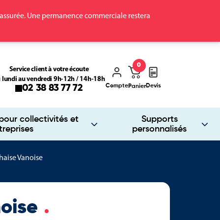
ra assurée. Une permanence commerciale restera
0
Service client à votre écoute
 lundi au vendredi 9h-12h / 14h-18h
Compte
Devis
02 38 83 77 72
Panier
our collectivités et
Supports
treprises
personnalisés
haise Vanoise
noise