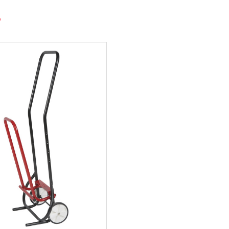
urable pour le mobilier urbain, en combinant confort d’assise,
.