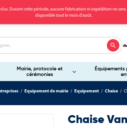
clus. Durant cette période, aucune fabrication ni expédition ne se
disponible tout le mois d’août.
search
du
Mairie, protocole et
Équipements p
cérémonies
en
ntreprises
Equipement de mairie
Equipement
Chaise
C
Chaise Va