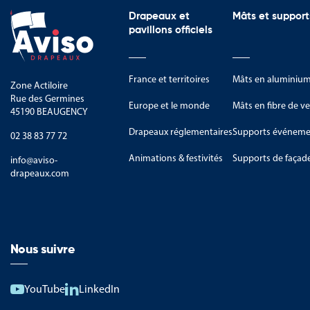
Drapeaux et
Mâts et support
pavillons officiels
France et territoires
Mâts en aluminiu
Zone Actiloire
Rue des Germines
Europe et le monde
Mâts en fibre de ve
45190 BEAUGENCY
Drapeaux réglementaires
Supports événemen
02 38 83 77 72
Animations & festivités
Supports de façad
info@aviso-
drapeaux.com
Nous suivre
YouTube
LinkedIn