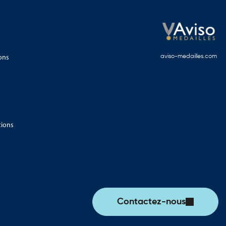
ons
aviso-medailles.com
tions
Contactez-nous