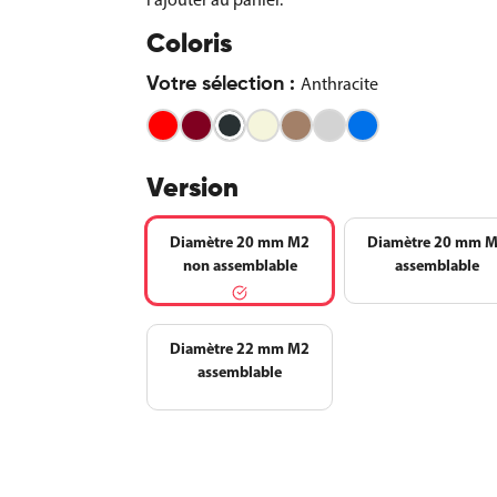
Coloris
Anthracite
Votre sélection :
Rouge
Bordeaux
Beige
Moka
Gris
Bleu
clair
Anthracite
Version
Diamètre 20 mm M2
Diamètre 20 mm 
non assemblable
assemblable
Diamètre 22 mm M2
assemblable