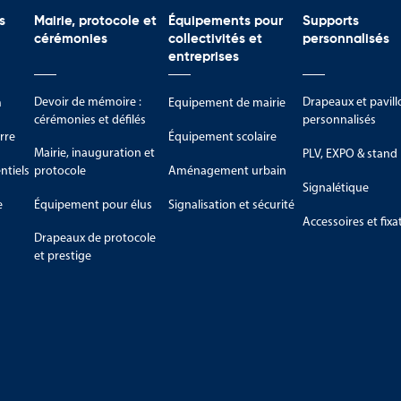
s
Mairie, protocole et
Équipements pour
Supports
cérémonies
collectivités et
personnalisés
entreprises
Devoir de mémoire :
Drapeaux et pavill
m
Equipement de mairie
cérémonies et défilés
personnalisés
rre
Équipement scolaire
Mairie, inauguration et
PLV, EXPO & stand
tiels
protocole
Aménagement urbain
Signalétique
e
Équipement pour élus
Signalisation et sécurité
Accessoires et fixa
Drapeaux de protocole
et prestige