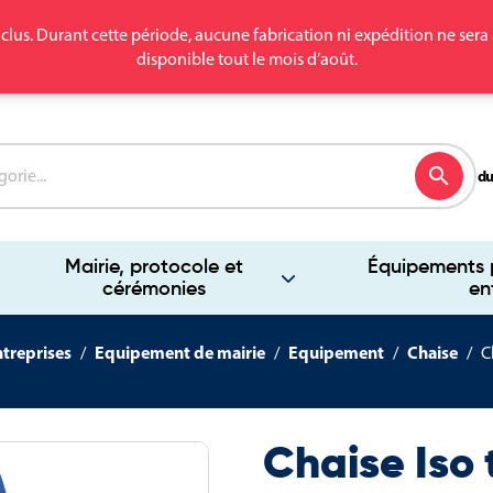
clus. Durant cette période, aucune fabrication ni expédition ne se
disponible tout le mois d’août.
search
du
Mairie, protocole et
Équipements p
cérémonies
en
ntreprises
Equipement de mairie
Equipement
Chaise
C
Chaise Iso 