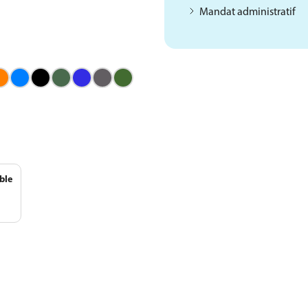
Mandat administratif
ordeaux
Orange
Bleu
Noir
Vert
Bleu
Gris
Vert
6
120
azur
651
496
332
625
d'automne
380
426
ble