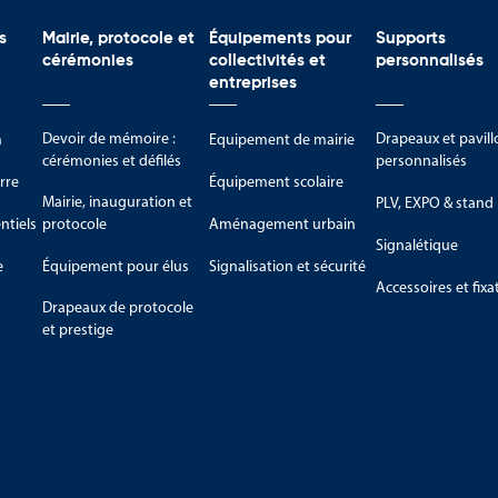
s
Mairie, protocole et
Équipements pour
Supports
cérémonies
collectivités et
personnalisés
entreprises
Devoir de mémoire :
Drapeaux et pavill
m
Equipement de mairie
cérémonies et défilés
personnalisés
rre
Équipement scolaire
Mairie, inauguration et
PLV, EXPO & stand
tiels
protocole
Aménagement urbain
Signalétique
e
Équipement pour élus
Signalisation et sécurité
Accessoires et fixa
Drapeaux de protocole
et prestige