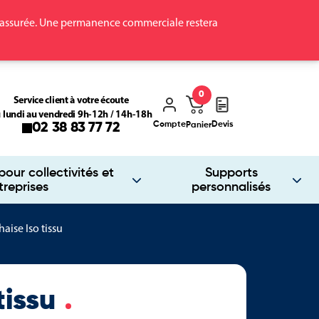
ra assurée. Une permanence commerciale restera
0
Service client à votre écoute
 lundi au vendredi 9h-12h / 14h-18h
Compte
Devis
02 38 83 77 72
Panier
our collectivités et
Supports
treprises
personnalisés
haise Iso tissu
tissu