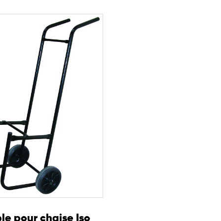
ptions afin de répondre aux besoins spécifiques des
pour droitiers
solution polyvalente et confortable pour l’équipement des
rmité réglementaire et modularité.
le pour chaise Iso