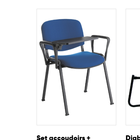
Cette chaise peut être configurée avec plusieurs o
utilisateurs et des espaces.
Accoudoirs fixes en polypropylène noir
Accoudoir droit avec tablette écritoire rabattable 
Accroche plastique
Barre inter-rangées
Cette chaise rembourrée empilable constitue une 
espaces collectifs, en associant ergonomie, confo
Set accoudoirs +
Diab