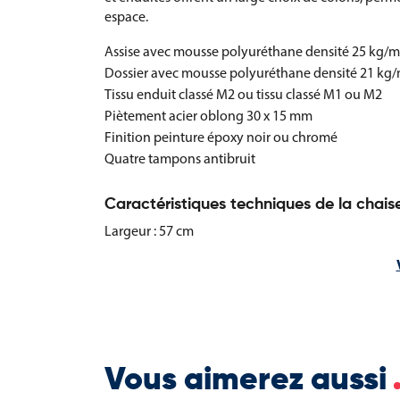
espace.
Assise avec mousse polyuréthane densité 25 kg/m
Dossier avec mousse polyuréthane densité 21 kg/
Tissu enduit classé M2 ou tissu classé M1 ou M2
Piètement acier oblong 30 x 15 mm
Finition peinture époxy noir ou chromé
Quatre tampons antibruit
Caractéristiques techniques de la chais
Largeur : 57 cm
Profondeur : 42,9 cm
Hauteur totale : 83,5 cm
Hauteur d’assise : 46 cm
Poids : 5,3 kg
Charge maximale supportée : 110 kg
Vous aimerez aussi
Options et configurations disponibles