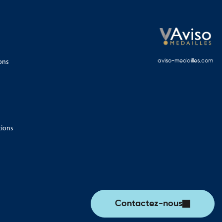
ons
aviso-medailles.com
tions
Contactez-nous