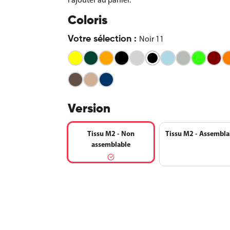
Coloris
Noir 11
Votre sélection :
Jaune
Vert
Orange
Noir
Gris
Bleu
Gris
Vert
B
clair
06
13
14
1
Noir
Terre
Noisette
Bleu
11
foncé
Version
Tissu M2 - Non
Tissu M2 - Assembla
assemblable