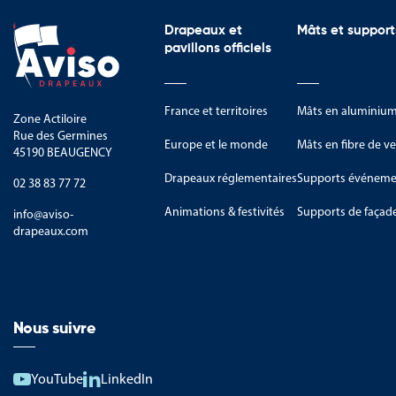
Drapeaux et
Mâts et support
pavillons officiels
France et territoires
Mâts en aluminiu
Zone Actiloire
Rue des Germines
Europe et le monde
Mâts en fibre de ve
45190 BEAUGENCY
Drapeaux réglementaires
Supports événemen
02 38 83 77 72
Animations & festivités
Supports de façad
info@aviso-
drapeaux.com
Nous suivre
YouTube
LinkedIn