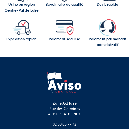
Usine en région
Savoir faire de qualité
Devis rapide
signaler clairement votre activité de location de vélos,
Centre-Val de Loire
communiquer sur un stand, une façade ou un espace
événementiel,
améliorer la visibilité d’un point de vente saisonnier ou très
Expédition rapide
Paiement sécurisé
Paiement par mandat
fréquenté.
administratif
Facile à installer, résistante et visuellement percutante, elle
constitue un outil essentiel pour renforcer la communication de
votre commerce de location de vélos.
Zone Actiloire
Rue des Germines
45190 BEAUGENCY
02 38 83 77 72