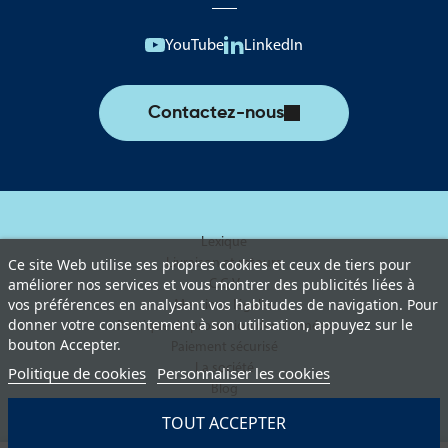
YouTube
LinkedIn
Contactez-nous
Lexique
Livraison et retours
Ce site Web utilise ses propres cookies et ceux de tiers pour
améliorer nos services et vous montrer des publicités liées à
C.G.V
vos préférences en analysant vos habitudes de navigation. Pour
Mentions légales
donner votre consentement à son utilisation, appuyez sur le
Politique de protection des données
bouton Accepter.
Paiement sécurisé
La société
Politique de cookies
Personnaliser les cookies
Blog
TOUT ACCEPTER