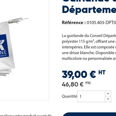
Départemen
Référence :
0105.403-DPT
La guirlande du Conseil Départe
polyester 115 g/m², offrant une 
intempéries. Elle est composée
une drisse blanche. Disponible e
multicolore ou personnalisée av
HT
39,00 €
46,80 €
TTC
Quantité
naliser votre produit avant de