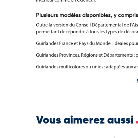
Plusieurs modèles disponibles, y compri
Outre la version du Conseil Départemental de l’Ais
permettant de répondre à tous les types de décorati
Guirlandes France et Pays du Monde : idéales pour
Guirlandes Provinces, Régions et Départements : po
Guirlandes multicolores ou unies : adaptées aux a
Guirlandes personnalisées : avec blasons, logos, 
Grâce à leur modularité et leur résistance, ces gu
vos événements tout en affirmant une identité visu
Vous aimerez aussi