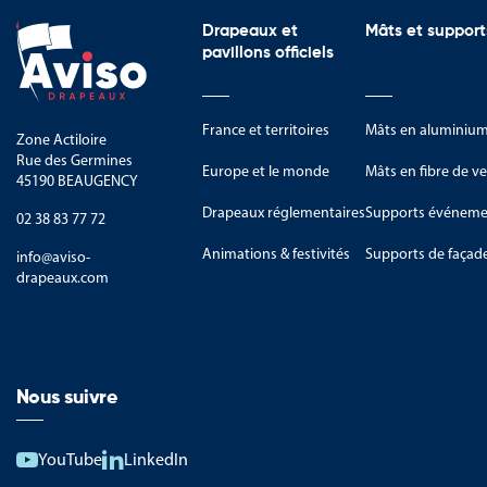
Drapeaux et
Mâts et support
pavillons officiels
France et territoires
Mâts en aluminiu
Zone Actiloire
Rue des Germines
Europe et le monde
Mâts en fibre de ve
45190 BEAUGENCY
Drapeaux réglementaires
Supports événemen
02 38 83 77 72
Animations & festivités
Supports de façad
info@aviso-
drapeaux.com
Nous suivre
YouTube
LinkedIn