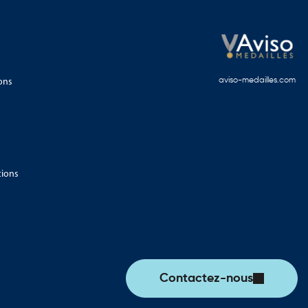
ons
aviso-medailles.com
tions
Contactez-nous