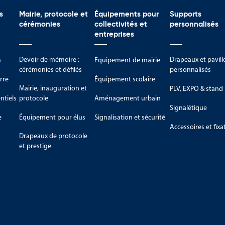
s
Mairie, protocole et
Équipements pour
Supports
cérémonies
collectivités et
personnalisés
entreprises
Devoir de mémoire :
Drapeaux et pavill
m
Equipement de mairie
cérémonies et défilés
personnalisés
rre
Équipement scolaire
Mairie, inauguration et
PLV, EXPO & stand
tiels
protocole
Aménagement urbain
Signalétique
e
Équipement pour élus
Signalisation et sécurité
Accessoires et fixa
Drapeaux de protocole
et prestige