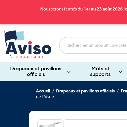
1er au 23 août 2026
Nous serons fermés du
in
Drapeaux et pavillons
Mâts et
officiels
supports
Accueil
Drapeaux et pavillons officiels
Fra
de l'Aisne