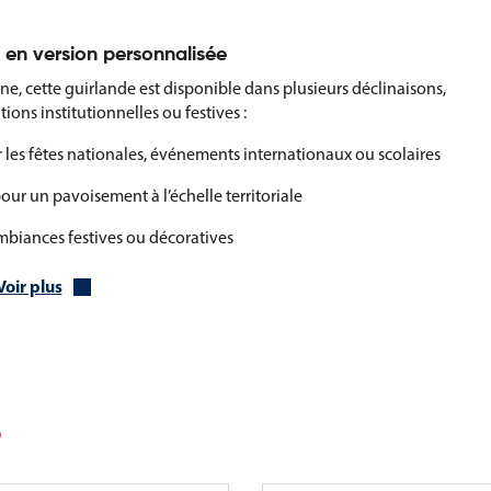
s en version personnalisée
ne, cette guirlande est disponible dans plusieurs déclinaisons,
ons institutionnelles ou festives :
 les fêtes nationales, événements internationaux ou scolaires
ur un pavoisement à l’échelle territoriale
mbiances festives ou décoratives
messages spécifiques (sur demande)
Voir plus
irlandes de pavoisement sont un excellent choix pour valoriser
elle forte.