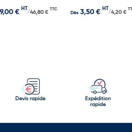
de l'Aisne 10x15 cm
HT
HT
TTC
T
9,00 €
3,50 €
/
/
46,80 €
4,20 €
Dès
Devis rapide
Expédition
rapide