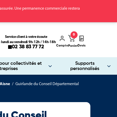
ra assurée. Une permanence commerciale restera
0
Service client à votre écoute
 lundi au vendredi 9h-12h / 14h-18h
Compte
Devis
02 38 83 77 72
Panier
our collectivités et
Supports
treprises
personnalisés
'Aisne
Guirlande du Conseil Départemental
du Conseil