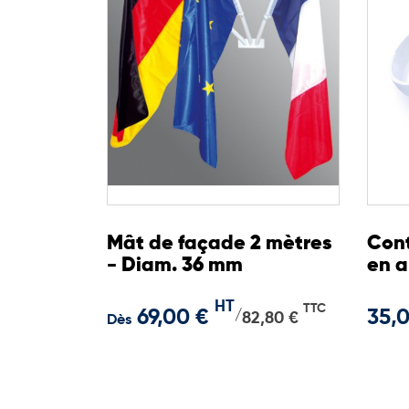
Mât de façade 2 mètres
Cont
- Diam. 36 mm
en 
HT
TTC
69,00 €
35,
/
82,80 €
Dès