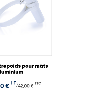
repoids pour mâts
aluminium
HT
TTC
00 €
/
42,00 €