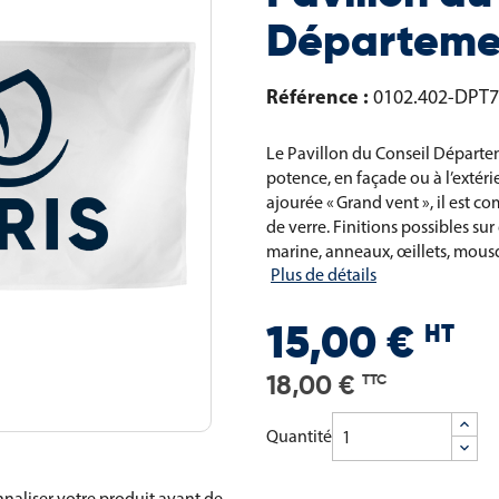
Départemen
Référence :
0102.402-DPT
Le Pavillon du Conseil Départem
potence, en façade ou à l’extéri
ajourée « Grand vent », il est 
de verre. Finitions possibles su
marine, anneaux, œillets, mous
Plus de détails
HT
15,00 €
18,00 €
TTC
Quantité
naliser votre produit avant de