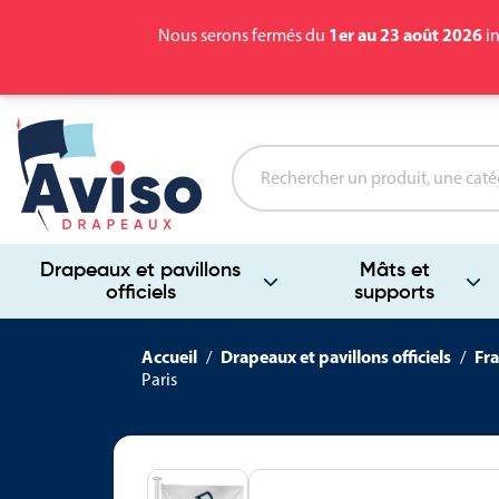
1er au 23 août 2026
Nous serons fermés du
in
Drapeaux et pavillons
Mâts et
officiels
supports
Accueil
Drapeaux et pavillons officiels
Fra
Paris