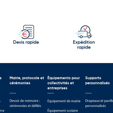
Devis rapide
Expédition
rapide
s
Mairie, protocole et
Équipements pour
Supports
cérémonies
collectivités et
personnalisés
entreprises
Devoir de mémoire :
Drapeaux et pavill
m
Equipement de mairie
cérémonies et défilés
personnalisés
rre
Équipement scolaire