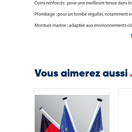
Coins renforcés : pour une meilleure tenue dans l
Plombage : pour un tombé régulier, notamment en
Monture marine : adaptée aux environnements côt
Anneaux, œillets métalliques, mousquetons, drisse,
Possibilités de fabrication sur-mesure : formats spé
votre mât
Le pavillon du Conseil Départemental de Paris est 
Vous aimerez aussi
opération de pavoisement officiel ou événementie