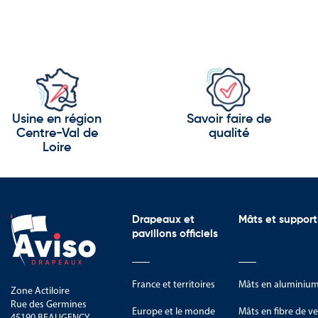
Usine en région
Savoir faire de
Centre-Val de
qualité
Loire
Drapeaux et
Mâts et support
pavillons officiels
France et territoires
Mâts en aluminiu
Zone Actiloire
Rue des Germines
Europe et le monde
Mâts en fibre de ve
45190 BEAUGENCY