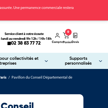
ra assurée. Une permanence commerciale restera
0
Service client à votre écoute
 lundi au vendredi 9h-12h / 14h-18h
Compte
Devis
02 38 83 77 72
Panier
our collectivités et
Supports
treprises
personnalisés
aris
Pavillon du Conseil Départemental de
 Conseil