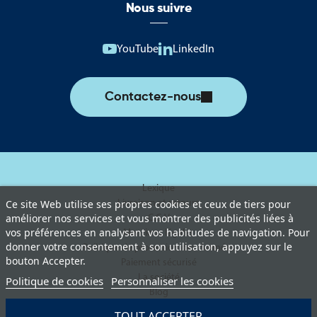
Nous suivre
YouTube
LinkedIn
Contactez-nous
Lexique
Livraison et retours
Ce site Web utilise ses propres cookies et ceux de tiers pour
améliorer nos services et vous montrer des publicités liées à
C.G.V
vos préférences en analysant vos habitudes de navigation. Pour
Mentions légales
donner votre consentement à son utilisation, appuyez sur le
Politique de protection des données
bouton Accepter.
Paiement sécurisé
La société
Politique de cookies
Personnaliser les cookies
Blog
TOUT ACCEPTER