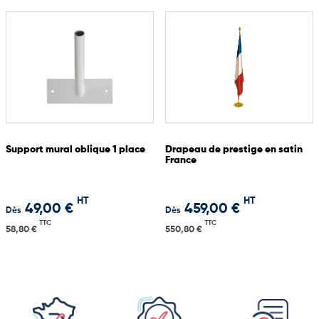
Ce drapeau est l’outil idéal pour afficher votre appartenance
territoriale dans un cadre professionnel, institutionnel ou
événementiel.
Support mural oblique 1 place
Drapeau de prestige en satin
France
HT
HT
49,00 €
459,00 €
Dès
Dès
TTC
TTC
58,80 €
550,80 €