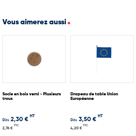
Vous aimerez aussi
Socle en bois verni - Plusieurs
Drapeau de table Union
trous
Européenne
HT
HT
2,30 €
3,50 €
Dès
Dès
TTC
TTC
2,76 €
4,20 €