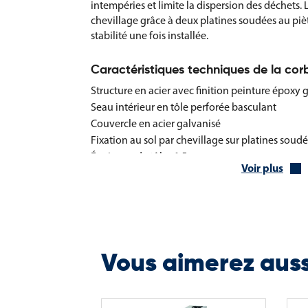
intempéries et limite la dispersion des déchets. L
chevillage grâce à deux platines soudées au pi
stabilité une fois installée.
Caractéristiques techniques de la cor
Structure en acier avec finition peinture époxy 
Seau intérieur en tôle perforée basculant
Couvercle en acier galvanisé
Fixation au sol par chevillage sur platines soud
Épaisseur de tôle : 1,5 mm
Voir plus
Diamètre : 374 mm
Hauteur totale : 1084 mm
Longueur : 487 mm
Longueur du couvercle : 479 mm
Poids : 12 kg
Capacité : 60 litres
Vous aimerez aus
La corbeille Barcelona constitue une solution fi
des déchets en extérieur, en combinant simplicit