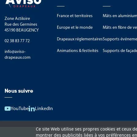
France et territoires
Mâts en aluminiu
Zone Actiloire
Rue des Germines
Europe et le monde
Mâts en fibre de ve
45190 BEAUGENCY
Drapeaux réglementaires
Supports événemen
02 38 83 77 72
Animations & festivités
Supports de façad
info@aviso-
drapeaux.com
Nous suivre
YouTube
LinkedIn
Ce site Web utilise ses propres cookies et ceux d
montrer des publicités liées à vos préférences e