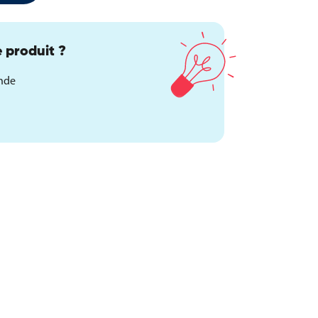
 produit ?
ande