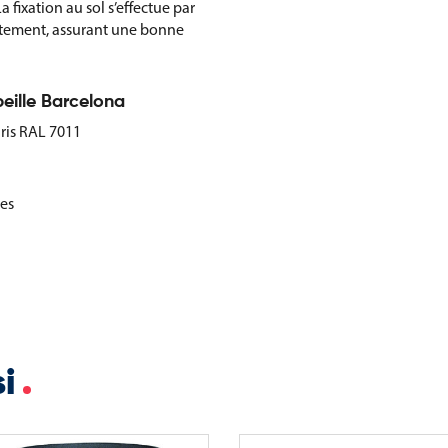
a fixation au sol s’effectue par
ètement, assurant une bonne
beille Barcelona
gris RAL 7011
ées
si
able et durable pour la gestion
é d’usage, résistance et