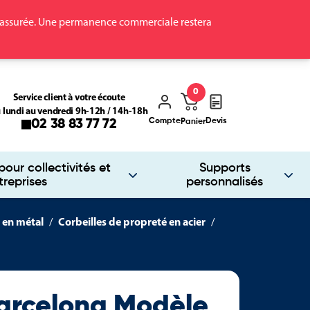
ra assurée. Une permanence commerciale restera
0
Service client à votre écoute
 lundi au vendredi 9h-12h / 14h-18h
Compte
Devis
02 38 83 77 72
Panier
our collectivités et
Supports
treprises
personnalisés
 en métal
Corbeilles de propreté en acier
Barcelona Modèle