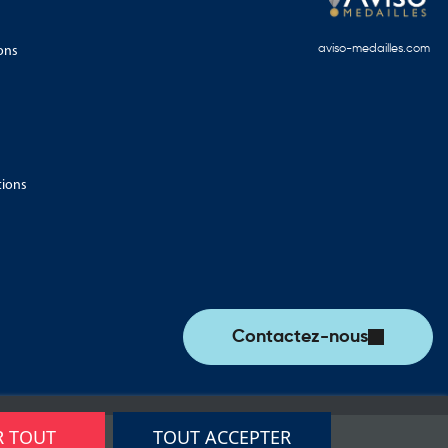
ons
aviso-medailles.com
tions
Contactez-nous
R TOUT
TOUT ACCEPTER