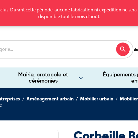
clus. Durant cette période, aucune fabrication ni expédition ne se
disponible tout le mois d’août.
search
du
Mairie, protocole et
Équipements p
cérémonies
en
ntreprises
Aménagement urbain
Mobilier urbain
Mobilier
e
Corbeille 