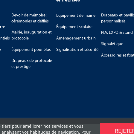
entreprises
Devoir de mémoire :
Drapeaux et pavill
m
Equipement de mairie
cérémonies et défilés
personnalisés
rre
Équipement scolaire
Mairie, inauguration et
PLV, EXPO & stand
tiels
protocole
Aménagement urbain
Signalétique
e
Équipement pour élus
Signalisation et sécurité
Accessoires et fixa
Drapeaux de protocole
et prestige
e tiers pour améliorer nos services et vous
REJETE
n analysant vos habitudes de navigation. Pour