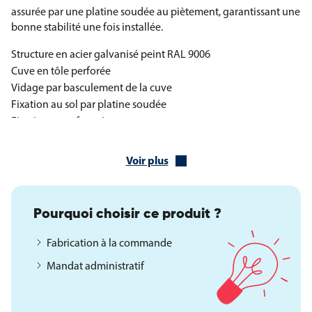
assurée par une platine soudée au piètement, garantissant une
bonne stabilité une fois installée.
Structure en acier galvanisé peint RAL 9006
Cuve en tôle perforée
Vidage par basculement de la cuve
Fixation au sol par platine soudée
Fixations non fournies
Caractéristiques techniques de la corbeille
Voir plus
Les dimensions de cette corbeille ont été pensées pour offrir
une capacité confortable tout en conservant un
encombrement maîtrisé.
Pourquoi choisir ce produit ?
Longueur : 425 mm
Fabrication à la commande
Hauteur totale : 1032 mm
Mandat administratif
Diamètre : 385 mm
Capacité : 60 litres
Poids : 15 kg