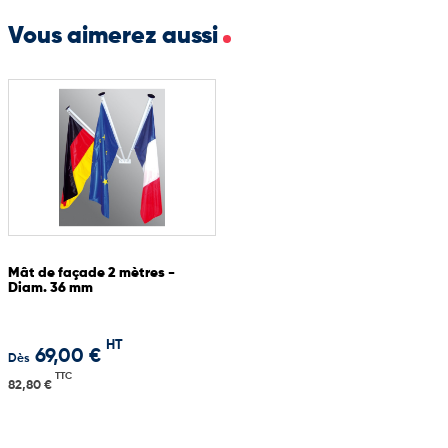
Vous aimerez aussi
Fixations variées : œillets, anneaux, mousquetons, etc.
Fabrication sur mesure possible selon vos besoins techniques
Mât de façade 2 mètres -
Diam. 36 mm
HT
69,00 €
Dès
TTC
82,80 €