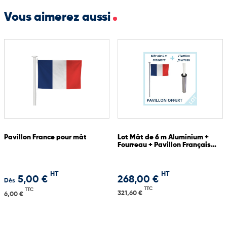
inaugurations, commémorations ou tout projet de
Vous aimerez aussi
communication visuelle nécessitant un support prestigieux et
résistant.
Pavillon France pour mât
Lot Mât de 6 m Aluminium +
Fourreau + Pavillon Français
OFFERT
HT
HT
5,00 €
268,00 €
Dès
TTC
TTC
321,60 €
6,00 €