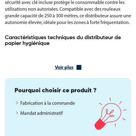
sécurité avec clé incluse protège le consommable contre les
utilisations non autorisées. Compatible avec des rouleaux
grande capacité de 250 à 300 mètres, ce distributeur assure une
autonomie élevée, idéale pour les zones à forte fréquentation.
Caractéristiques techniques du distributeur de
papier hygiénique
Structure en acier finition époxy brillante
Ouverture et remplissage par l’avant
Voir plus
Visionneuse de contenu frontale
Fermeture de sécurité avec clé incluse
Diamètre de l’axe : 40 mm
Épaisseur de la plaque : 0,8 mm
Pourquoi choisir ce produit ?
Consommables compatibles : rouleaux de 250 ou 300 m
Fabrication à la commande
Diamètre maximum du rouleau : 230 mm
Hauteur : 260 mm
Mandat administratif
Largeur : 250 mm
Profondeur : 112 mm