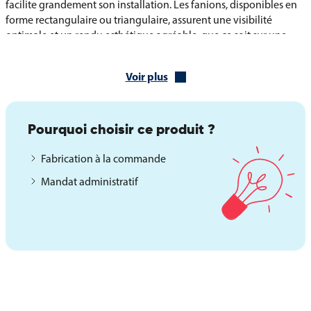
facilite grandement son installation. Les fanions, disponibles en
forme rectangulaire ou triangulaire, assurent une visibilité
optimale et un rendu esthétique agréable, que ce soit sur une
façade, dans un parc ou lors d’un salon.
Les caractéristiques techniques :
Voir plus
Maille polyester 115 g/m² résistante à la pluie et au vent
Fanions rectangulaires ou triangulaires selon le modèle choisi
Pourquoi choisir ce produit ?
Montage sur drisse blanche prêt à poser
Fabrication à la commande
Fabrication robuste et durable pour usage intérieur ou extérieur
Mandat administratif
Utilisation et mise en valeur de la Guirlande de
l’Écologie
La guirlande de l’Écologie s’intègre parfaitement dans tous les
contextes de communication écoresponsable. Elle est idéale pour
les associations, collectivités, écoles, entreprises ou événements
publics souhaitant afficher leur engagement en faveur du
développement durable. Grâce à ses couleurs naturelles et à sa