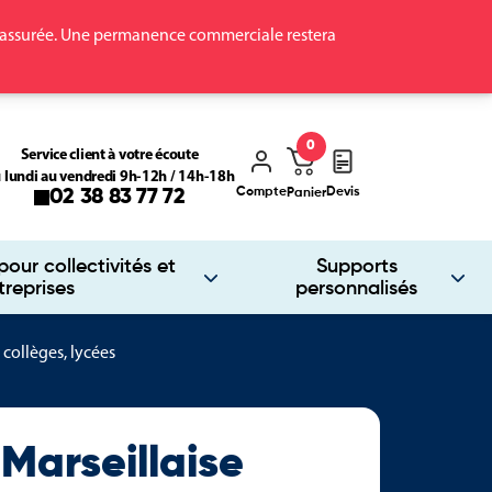
ra assurée. Une permanence commerciale restera
0
Service client à votre écoute
 lundi au vendredi 9h-12h / 14h-18h
Compte
Devis
02 38 83 77 72
Panier
our collectivités et
Supports
treprises
personnalisés
 collèges, lycées
Marseillaise