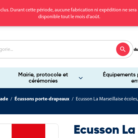
clus. Durant cette période, aucune fabrication ni expédition ne se
disponible tout le mois d’août.
search
du
Mairie, protocole et
Équipements p
cérémonies
en
çade
Écussons porte-drapeaux
Ecusson La Marseillaise écoles,
Ecusson La 