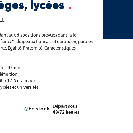
lèges, lycées
LL
nt aux dispositions prévues dans la loi
fiance" : drapeaux français et européen, paroles
té, Égalité, Fraternité.
Caractéristiques
seur 10 mm
éfinition.
llir 1 à 5 drapeaux
ycées et universités.
Départ sous
En stock
48/72 heures