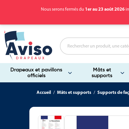
1er au 23 août 2026
Nous serons fermés du
in
Drapeaux et pavillons
Mâts et
officiels
supports
Accueil
Mâts et supports
Supports de fa