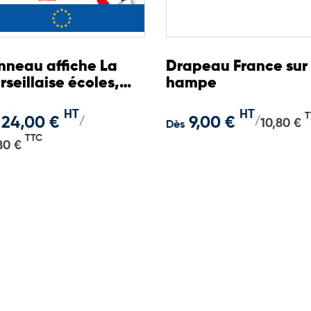
nneau affiche La
Drapeau France sur
seillaise écoles,
hampe
lèges, lycées
HT
HT
T
24,00 €
9,00 €
/
/
10,80 €
Dès
TTC
80 €