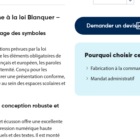
 à la loi Blanquer –
Demander un devis
chage des symboles
ions prévues par la loi
Pourquoi choisir ce
pe les éléments obligatoires de
ançais et européen, les paroles
Fabrication à la comm
aternité. Conçu pour les
urer une présentation conforme,
Mandat administratif
 au sein des espaces scolaires et
: conception robuste et
t écusson offre une excellente
mpression numérique haute
els et des textes. Il est monté