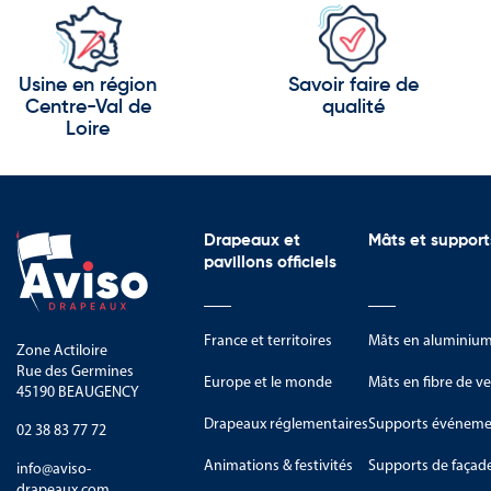
Usine en région
Savoir faire de
Centre-Val de
qualité
Loire
Drapeaux et
Mâts et support
pavillons officiels
France et territoires
Mâts en aluminiu
Zone Actiloire
Rue des Germines
Europe et le monde
Mâts en fibre de ve
45190 BEAUGENCY
Drapeaux réglementaires
Supports événemen
02 38 83 77 72
Animations & festivités
Supports de façad
info@aviso-
drapeaux.com