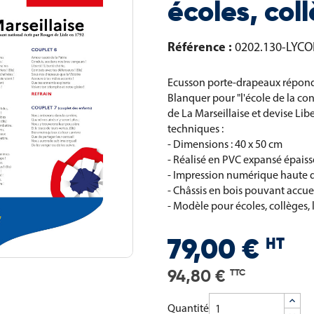
écoles, col
Référence :
0202.130-LYCO
Ecusson porte-drapeaux réponda
Blanquer pour "l'école de la con
de La Marseillaise et devise Liber
techniques :
- Dimensions : 40 x 50 cm
- Réalisé en PVC expansé épais
- Impression numérique haute d
- Châssis en bois pouvant accuei
- Modèle pour écoles, collèges, l
HT
79,00 €
94,80 €
TTC
Quantité