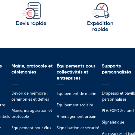
Devis rapide
Expédition
rapide
s
Mairie, protocole et
Équipements pour
Supports
cérémonies
collectivités et
personnalisés
entreprises
Devoir de mémoire :
Drapeaux et pavill
m
Equipement de mairie
cérémonies et défilés
personnalisés
rre
Équipement scolaire
Mairie, inauguration et
PLV, EXPO & stand
tiels
protocole
Aménagement urbain
Signalétique
e
Équipement pour élus
Signalisation et sécurité
Accessoires et fixa