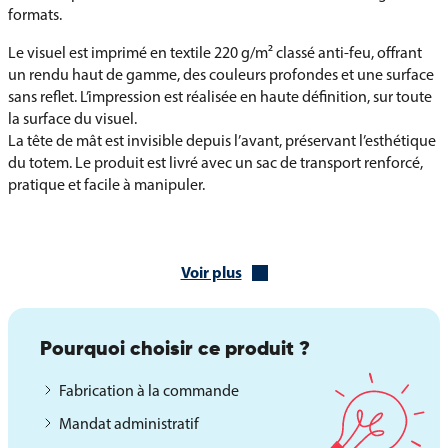
formats.
Le visuel est imprimé en textile 220 g/m² classé anti-feu, offrant
un rendu haut de gamme, des couleurs profondes et une surface
sans reflet. L’impression est réalisée en haute définition, sur toute
la surface du visuel.
La tête de mât est invisible depuis l’avant, préservant l’esthétique
du totem. Le produit est livré avec un sac de transport renforcé,
pratique et facile à manipuler.
Caractéristiques techniques
Rail supérieur clippant + glissière adhésive
Voir plus
Carter arrondi sans pieds
Mâts télescopiques hybrides : 2 mâts pour les largeurs 120 à 200
cm, 3 mâts pour les largeurs 240 et 300 cm
Pourquoi choisir ce produit ?
Visuel en textile 220 g/m² anti-feu – impression HD
Tête de mât non visible depuis l’avant
Fabrication à la commande
Fichiers à fournir au format EPS ou Illustrator®
Mandat administratif
Sac de transport et de rangement avec poignée