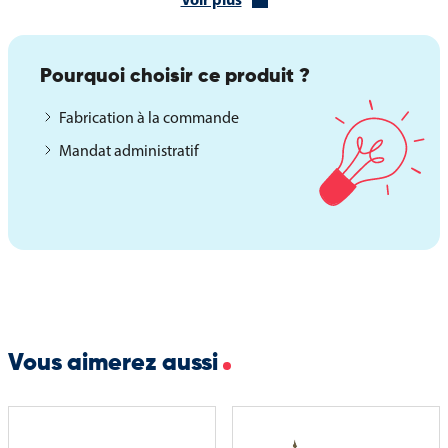
une maille ajourée "Grand vent", idéale pour les zones exposées
en extérieur.
Pourquoi choisir ce produit ?
Il existe également en plusieurs dimensions, ce qui permet
d’ajuster son format en fonction de l’espace à pavoiser, pour un
Fabrication à la commande
rendu visuel équilibré. De nombreuses finitions sont disponibles
Mandat administratif
sur devis, selon vos préférences ou contraintes techniques :
système anti-roulement pour une meilleure stabilité
coins renforcés pour une meilleure durabilité
plombage en bas du tissu pour assurer un tombé droit
versions personnalisées avec hampe brute, agrafage ou coupe
franche
Vous aimerez aussi