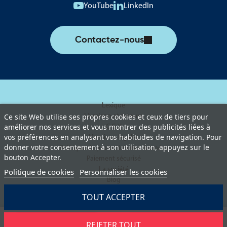
YouTube
LinkedIn
Contactez-nous
Lexique
Livraison et retours
Ce site Web utilise ses propres cookies et ceux de tiers pour
améliorer nos services et vous montrer des publicités liées à
C.G.V
vos préférences en analysant vos habitudes de navigation. Pour
Mentions légales
donner votre consentement à son utilisation, appuyez sur le
Politique de protection des données
bouton Accepter.
Paiement sécurisé
La société
Politique de cookies
Personnaliser les cookies
Blog
TOUT ACCEPTER
REJETER TOUT
Demander un devis
Ajouter au panier