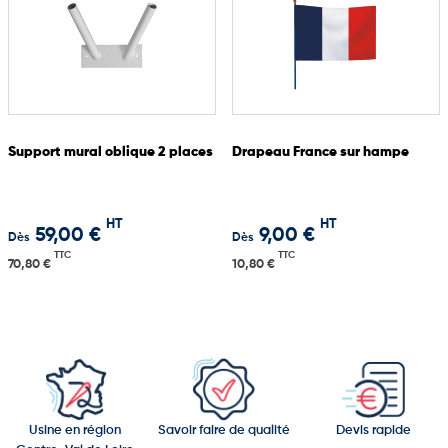
Support mural oblique 2 places
Drapeau France sur hampe
HT
HT
59,00 €
9,00 €
Dès
Dès
TTC
TTC
70,80 €
10,80 €
Usine en région
Savoir faire de qualité
Devis rapide