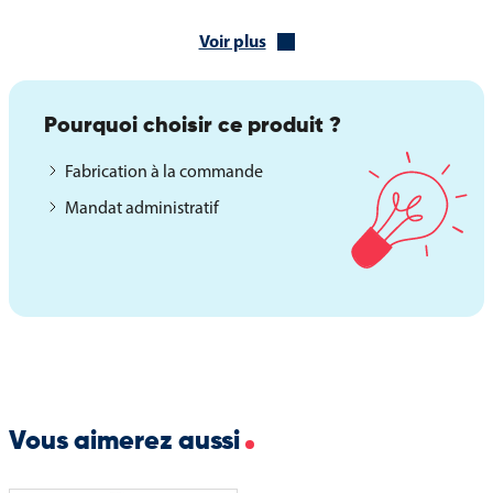
Maintien des sacs par crochet
Capacité totale de 500 sacs
Voir plus
Livré avec 200 sacs
Caractéristiques techniques du distributeur
Pourquoi choisir ce produit ?
d’hygiène canine
Longueur : 254 mm
Fabrication à la commande
Profondeur : 121 mm
Mandat administratif
Hauteur : 400 mm
Poids : 3,3 kg
Ce distributeur mural de sacs d’hygiène canine constitue une
solution durable et fonctionnelle pour encourager la propreté
urbaine, tout en garantissant une maintenance simple et une
intégration harmonieuse dans les espaces publics.
Vous aimerez aussi