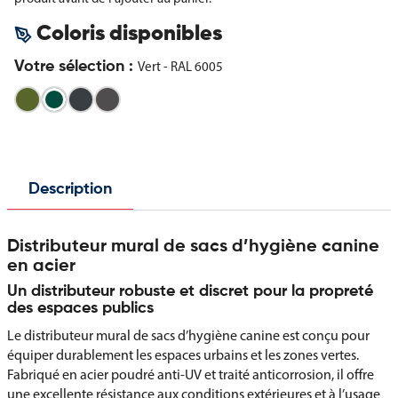
Coloris disponibles
Votre sélection :
Vert - RAL 6005
Vert
Gris
Gris
olive
Anthracite
manganèse
Vert
-
-
-
RAL
RAL
RAL
6003
7016
6005
Description
Distributeur mural de sacs d’hygiène canine
en acier
Un distributeur robuste et discret pour la propreté
des espaces publics
Le distributeur mural de sacs d’hygiène canine est conçu pour
équiper durablement les espaces urbains et les zones vertes.
Fabriqué en acier poudré anti-UV et traité anticorrosion, il offre
une excellente résistance aux conditions extérieures et à l’usage