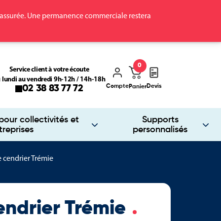
ra assurée. Une permanence commerciale restera
0
Service client à votre écoute
 lundi au vendredi 9h-12h / 14h-18h
Compte
Devis
02 38 83 77 72
Panier
our collectivités et
Supports
treprises
personnalisés
e cendrier Trémie
endrier Trémie