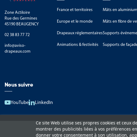
France et territoires
Mâts en aluminiu
Zone Actiloire
Rue des Germines
Europe et le monde
Mâts en fibre de ve
45190 BEAUGENCY
Drapeaux réglementaires
Supports événemen
02 38 83 77 72
Animations & festivités
Supports de façad
info@aviso-
drapeaux.com
Nous suivre
YouTube
LinkedIn
Ce site Web utilise ses propres cookies et ceux d
montrer des publicités liées à vos préférences e
donner votre consentement à son utilisation, app
Lexique
Livraison et 