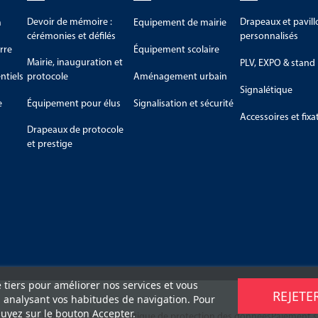
Devoir de mémoire :
Drapeaux et pavill
m
Equipement de mairie
cérémonies et défilés
personnalisés
rre
Équipement scolaire
Mairie, inauguration et
PLV, EXPO & stand
tiels
protocole
Aménagement urbain
Signalétique
e
Équipement pour élus
Signalisation et sécurité
Accessoires et fixa
Drapeaux de protocole
et prestige
e tiers pour améliorer nos services et vous
REJETE
n analysant vos habitudes de navigation. Pour
uyez sur le bouton Accepter.
retours
C.G.V
Mentions légales
Politique de protection des données
Paiement s