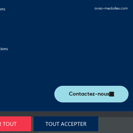
ons
aviso-medailles.com
tions
Contactez-nous
R TOUT
TOUT ACCEPTER
écurisé
La société
Blog