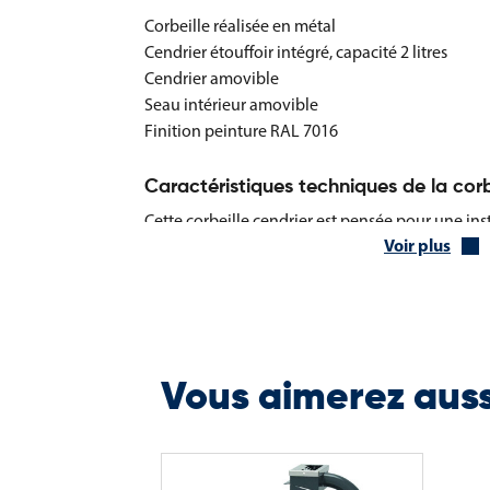
Corbeille réalisée en métal
Cendrier étouffoir intégré, capacité 2 litres
Cendrier amovible
Seau intérieur amovible
Finition peinture RAL 7016
Caractéristiques techniques de la corb
Cette corbeille cendrier est pensée pour une ins
Voir plus
utilisation quotidienne dans les espaces publics
Diamètre : 250 mm
Hauteur : 650 mm
Poids : 4 kg
Cette corbeille cendrier constitue une solution s
Vous aimerez aus
gestion des mégots, en améliorant la sécurité et
extérieurs.