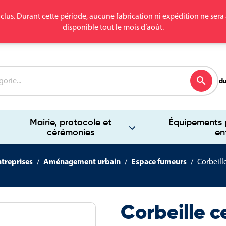
clus. Durant cette période, aucune fabrication ni expédition ne se
disponible tout le mois d’août.
search
du
Mairie, protocole et
Équipements p
cérémonies
en
ntreprises
Aménagement urbain
Espace fumeurs
Corbeill
Corbeille c