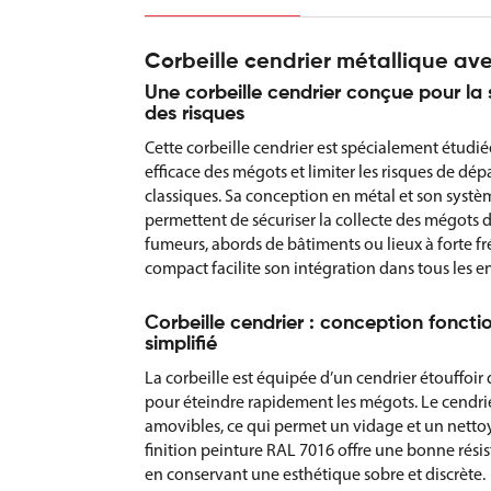
Corbeille cendrier métallique av
Une corbeille cendrier conçue pour la 
des risques
Cette corbeille cendrier est spécialement étudiée
efficace des mégots et limiter les risques de dépa
classiques. Sa conception en métal et son systè
permettent de sécuriser la collecte des mégots d
fumeurs, abords de bâtiments ou lieux à forte f
compact facilite son intégration dans tous les 
Corbeille cendrier : conception fonctio
simplifié
La corbeille est équipée d’un cendrier étouffoir 
pour éteindre rapidement les mégots. Le cendrier
amovibles, ce qui permet un vidage et un nettoy
finition peinture RAL 7016 offre une bonne résis
en conservant une esthétique sobre et discrète.