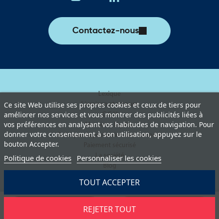
Contactez-nous
Lexique
Livraison et retours
Ce site Web utilise ses propres cookies et ceux de tiers pour
améliorer nos services et vous montrer des publicités liées à
C.G.V
vos préférences en analysant vos habitudes de navigation. Pour
Mentions légales
donner votre consentement à son utilisation, appuyez sur le
Politique de protection des données
bouton Accepter.
Paiement sécurisé
La société
Politique de cookies
Personnaliser les cookies
Blog
TOUT ACCEPTER
REJETER TOUT
Demander un devis
Ajouter au panier