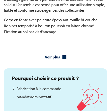
sol dur. L’ensemble est pensé pour offrir une utilisation simple,
fiable et conforme aux exigences des collectivités.
Corps en fonte avec peinture époxy antirouille bi-couche
Robinet temporisé à bouton poussoir en laiton chromé
Fixation au sol par vis d’ancrage
Caractéristiques techniques et dimensions
Les dimensions et le poids de cette fontaine assurent une
Voir plus
implantation stable et durable dans les espaces publics.
Diamètre : 340 mm
Largeur : 569 mm
Pourquoi choisir ce produit ?
Profondeur : 569 mm
Hauteur du robinet : 924 mm
Fabrication à la commande
Hauteur totale : 1380 mm
Mandat administratif
Poids : 117 kg
Cette fontaine en fonte constitue une solution pérenne pour