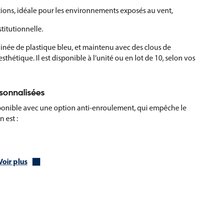
tions, idéale pour les environnements exposés au vent,
stitutionnelle.
inée de plastique bleu, et maintenu avec des clous de
 esthétique. Il est disponible à l’unité ou en lot de 10, selon vos
rsonnalisées
ponible avec une option anti-enroulement, qui empêche le
 est :
m (au-delà, nous consulter),
Voir plus
 disponibles sur devis :