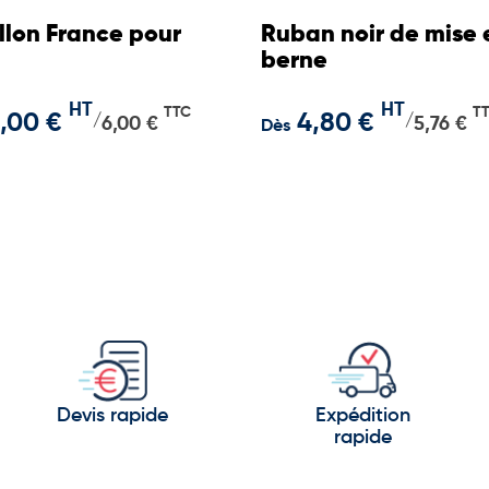
llon France pour
Ruban noir de mise 
berne
HT
HT
TTC
T
,00 €
4,80 €
/
/
6,00 €
5,76 €
Dès
Devis rapide
Expédition
rapide