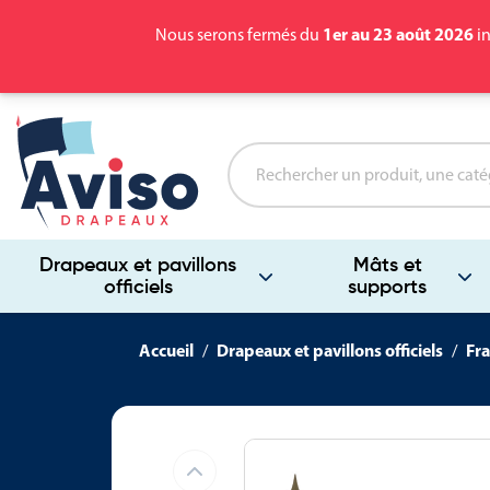
1er au 23 août 2026
Nous serons fermés du
in
Drapeaux et pavillons
Mâts et
officiels
supports
Accueil
Drapeaux et pavillons officiels
Fra