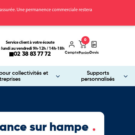
ra assurée. Une permanence commerciale restera
0
Service client à votre écoute
 lundi au vendredi 9h-12h / 14h-18h
Compte
Devis
02 38 83 77 72
Panier
our collectivités et
Supports
treprises
personnalisés
rance sur hampe