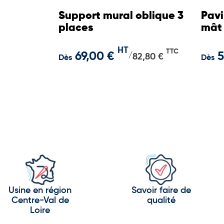
Support mural oblique 3
Pavi
places
mât
HT
TTC
69,00 €
5
/
82,80 €
Dès
Dès
Usine en région
Savoir faire de
Centre-Val de
qualité
Loire