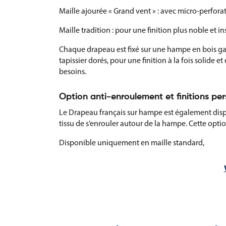
Maille ajourée « Grand vent » : avec micro-perfora
Maille tradition : pour une finition plus noble et in
Chaque drapeau est fixé sur une hampe en bois ga
tapissier dorés, pour une finition à la fois solide et
besoins.
Option anti-enroulement et finitions pe
Le Drapeau français sur hampe est également dis
tissu de s’enrouler autour de la hampe. Cette option
Disponible uniquement en maille standard,
Proposée pour les dimensions 50×75 cm et 60×90 c
Facile à installer, sans outil.
De nombreuses finitions sur mesure sont également
Coins renforcés,