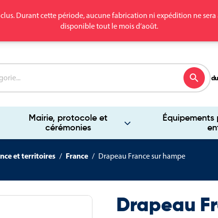
clus. Durant cette période, aucune fabrication ni expédition ne se
disponible tout le mois d’août.
search
du
Mairie, protocole et
Équipements p
cérémonies
en
nce et territoires
France
Drapeau France sur hampe
Drapeau F