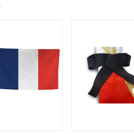
pe franche, etc.
ommunication institutionnelle fiable, esthétique et
s de représentation nationale.