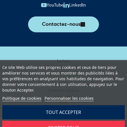
YouTube
LinkedIn
Contactez-nous
Lexique
Livraison et retours
Ce site Web utilise ses propres cookies et ceux de tiers pour
améliorer nos services et vous montrer des publicités liées à
C.G.V
vos préférences en analysant vos habitudes de navigation. Pour
Mentions légales
donner votre consentement à son utilisation, appuyez sur le
Politique de protection des données
bouton Accepter.
Paiement sécurisé
La société
Politique de cookies
Personnaliser les cookies
Blog
TOUT ACCEPTER